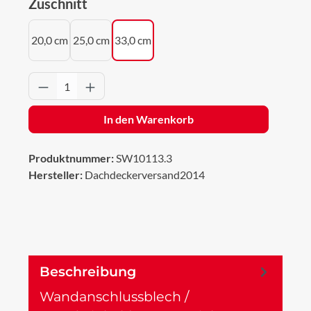
auswählen
Zuschnitt
20,0 cm
25,0 cm
33,0 cm
Produkt Anzahl: Gib den gewünschten Wert 
In den Warenkorb
Produktnummer:
SW10113.3
Hersteller:
Dachdeckerversand2014
Beschreibung
Wandanschlussblech /