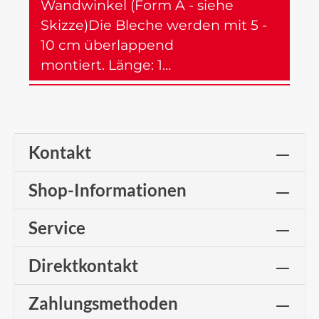
Wandwinkel (Form A - siehe
Skizze)Die Bleche werden mit 5 -
10 cm überlappend
montiert. Länge: 1…
Mehr
Kontakt
Shop-Informationen
Service
Direktkontakt
Zahlungsmethoden