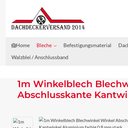
Zum Hauptinhalt springen
Zur Suche springen
Home
Bleche
Befestigungsmaterial
Dach
Walzblei / Anschlussband
1m Winkelblech Blechw
Abschlusskante Kantwi
Bildergalerie überspringen