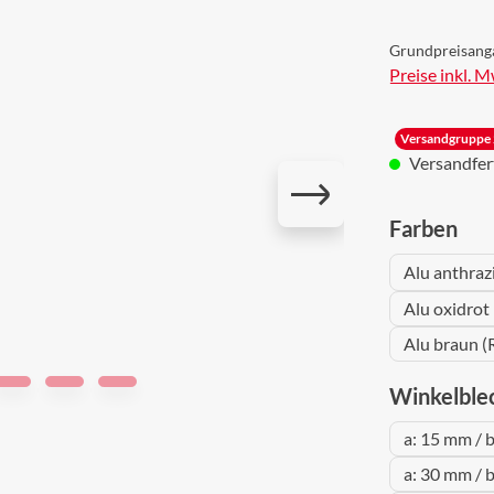
Grundpreisang
Preise inkl. 
Versandgruppe 
Versandferti
aus
Farben
Alu anthraz
Alu oxidrot
Alu braun (
Winkelble
a: 15 mm / 
a: 30 mm / 