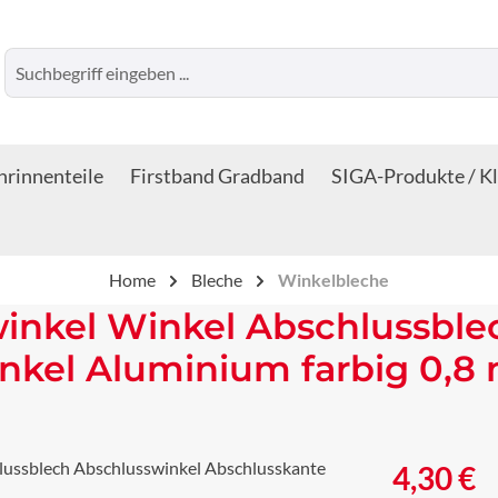
rinnenteile
Firstband Gradband
SIGA-Produkte / K
Home
Bleche
Winkelbleche
inkel Winkel Abschlussble
nkel Aluminium farbig 0,8
Regulärer Prei
4,30 €