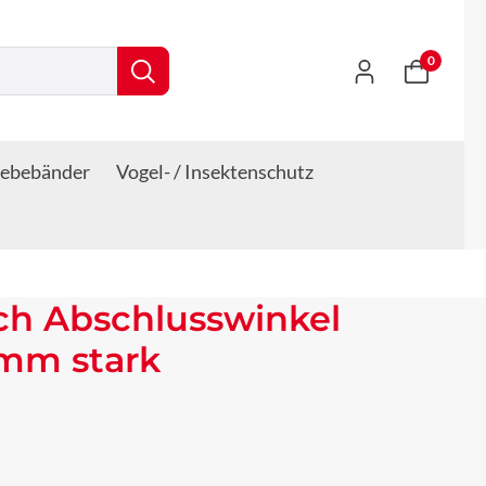
0
lebebänder
Vogel- / Insektenschutz
ch Abschlusswinkel
 mm stark
s: