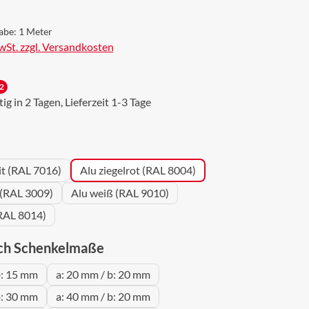
abe:
1 Meter
MwSt. zzgl. Versandkosten
2
g in 2 Tagen, Lieferzeit 1-3 Tage
wählen
it (RAL 7016)
Alu ziegelrot (RAL 8004)
 (RAL 3009)
Alu weiß (RAL 9010)
RAL 8014)
auswählen
ch Schenkelmaße
b: 15 mm
a: 20 mm / b: 20 mm
b: 30 mm
a: 40 mm / b: 20 mm