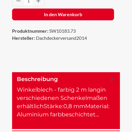
In den Warenkorb
Produktnummer:
SW10183.73
Hersteller:
Dachdeckerversand2014
Beschreibung
Winkelblech - farbig 2 m langin
verschiedenen Schenkelmaßen
erhältlichStärke:0,8 mmMaterial:
Aluminium farbbeschichtet…
Mehr