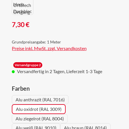
Regulärer Preis:
7,30 €
Grundpreisangabe:
1 Meter
Preise inkl. MwSt. zzgl. Versandkosten
Versandgruppe 2
Versandfertig in 2 Tagen, Lieferzeit 1-3 Tage
auswählen
Farben
Alu anthrazit (RAL 7016)
Alu oxidrot (RAL 3009)
Alu ziegelrot (RAL 8004)
Alu weiß (RAL 9010)
Alu braun (RAL 8014)