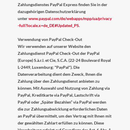
Zahlungsdienstes PayPal Express finden Sie in der
dazugehörigen Datenschutzerklärung
unter
www.paypal.com/de/webapps/mpp/ua/privacy
-full?locale.x=de_DE#Updated_PS
.
Verwendung von PayPal Check-Out
Wir verwenden auf unserer Website den
Zahlungsdienst PayPal Check-Out der PayPal
(Europe) S.à.r.l. et Cie, S.C.A. (22-24 Boulevard Royal
L-2449, Luxemburg; "PayPal"). Die
Datenverarbeitung dient dem Zweck, Ihnen die
Zahlung über den Zahlungsdienst anbieten zu
können. Mit Auswahl und Nutzung von Zahlung via
PayPal, Kreditkarte via PayPal, Lastschrift via
PayPal oder „Später Bezahlen“ via PayPal werden
die zur Zahlungsabwicklung erforderlichen Daten
an PayPal übermittelt, um den Vertrag mit Ihnen mit
der gewählten Zahlart erfüllen zu können. Diese
Verarbeitung erfolgt auf Grundlage des Art. 6 Abs. 1