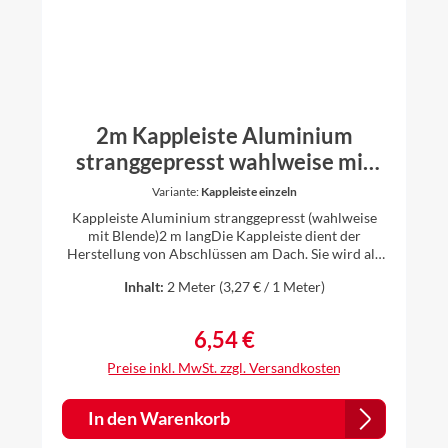
2m Kappleiste Aluminium
stranggepresst wahlweise mit
Blende und Verbinder
Variante:
Kappleiste einzeln
Kappleiste Aluminium stranggepresst (wahlweise
mit Blende)2 m langDie Kappleiste dient der
Herstellung von Abschlüssen am Dach. Sie wird als
Übergang von Dachfläche zum Bauteil verwendet.
Inhalt:
2 Meter
(3,27 € / 1 Meter)
Die Kappleiste verhindert das Eindringen von
Regenwasser zwischen den Bauteilen. Sie eignet sich
für viele Dacheindeckungen, da diese universell
6,54 €
Regulärer Preis:
einsetzbar ist.Wahlweise ist diese Kappleiste mit
passenden Blenden erhältlich. Nach anbringen der
Preise inkl. MwSt. zzgl. Versandkosten
Kappleiste am Bauteil, wird die Blende von unten in
die Kappleiste eingehangen und nach oben drüber
geklickt.Passende Verbinder werden beim Kauf von
In den Warenkorb
Kappleiste mit Blende mitgeliefert. Kappleiste