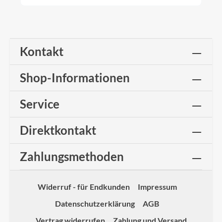
einzeln · Material: Aluminium
stranggepresst· 60 mm hoch· mit
vorgebohrten Löchern aller 200 mm
· Lochdurchmesser ca. 8 mm
Durchmesser Kappleiste mit passender
BlendeMaterial der Blende:· Aluminium natur
Kontakt
0,8 mm stark· Aluminium farbig 0,8 mm stark
(einseitig farbig, farbige Seite außen) oxidrot
(RAL3009), anthrazit (RAL 7016), ziegelrot (RAL
Shop-Informationen
8004), braun (RAL 8014) und weiß (RAL 9010) ·
Titanzink 0,7 mm stark Befestigt wird die Kappleiste
z.B. mit Spenglerschrauben oder Herkulesdübeln
Service
oder bei Dämmstofffassaden mit
Dämmstoffschrauben.Entsprechendes
Befestigungsmaterial finden Sie in meinen anderen
Direktkontakt
Angeboten.
Zahlungsmethoden
Widerruf - für Endkunden
Impressum
Datenschutzerklärung
AGB
Vertrag widerrufen
Zahlung und Versand