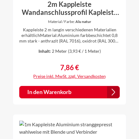
2m Kappleiste
Wandanschlussprofil Kapleiste
Alu Aluminium farbig Titanzink
Material / Farbe:
Alu natur
Kappleiste 2 m langin verschiedenen Materialien
erhältlichMaterial:Aluminium farbbeschichtet 0,8
mm stark - anthrazit (RAL 7016), oxidrot (RAL 3009),
ziegelrot (RAL 8004), weiß (RAL 9010), braun (RAL
Inhalt:
2 Meter
(3,93 € / 1 Meter)
8014)die farbigen Bleche sind einseitig farbig,
farbige Seite außenMaterial: Aluminium natur 0,8
mm starkMaterial: Titanzink 0,7 mm stark Zuschnitt
7,86 €
Regulärer Preis:
abc8,0 cm1,5 cm5,0 cm1,5 cm Die Bleche werden
individuell gekantet, daher ist es für uns kein
Preise inkl. MwSt. zzgl. Versandkosten
Problem auch andere Zuschnitte und Winkel nach
Ihren Vorstellungen anzufertigen. Einfach vor dem
Kauf anfragen.
In den Warenkorb