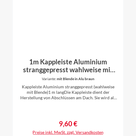
1m Kappleiste Aluminium
stranggepresst wahlweise mit
Blende und Verbinder
Variante:
mit Blende in Alu braun
Kappleiste Aluminium stranggepresst (wahlweise
mit Blende)1 m langDie Kappleiste dient der
Herstellung von Abschlüssen am Dach. Sie wird als
Übergang von Dachfläche zum Bauteil verwendet.
Die Kappleiste verhindert das Eindringen von
Regenwasser zwischen den Bauteilen. Sie eignet sich
für viele Dacheindeckungen, da diese universell
9,60 €
Regulärer Preis:
einsetzbar ist.Wahlweise ist diese Kappleiste mit
passenden Blenden erhältlich.Nach anbringen der
Preise inkl. MwSt. zzgl. Versandkosten
Kappleiste am Bauteil, wird die Blende von unten in