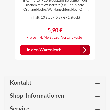
Blechhafter - 10 StückZum Befestigen von
Blechen mit Wasserfalz (z.B. Kehlbleche,
Ortgangbleche, Wandanschlussbleche) im
Wasserlauf. erhältlich in folgenden
Inhalt:
10 Stück
(0,59 € / 1 Stück)
Materialien:Aluminium natur 0,8 mm
starkTitanzink 0,7 mm starkAluminium farbig
0,8 mm stark, einseitig farbig, farbige Seite
5,90 €
Regulärer Preis:
außen - anthrazit (RAL 7016), weiß (RAL
9010), braun (RAL 8014), ziegelrot (RAL
Preise inkl. MwSt. zzgl. Versandkosten
8004), oxidrot (RAL 3009)
In den Warenkorb
Kontakt
Shop-Informationen
Service