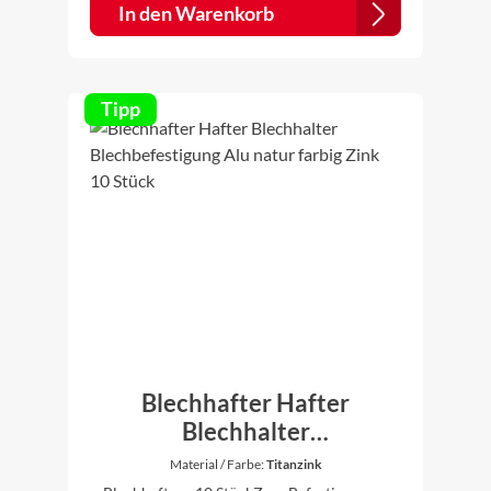
cm90 °Die Bleche werden individuell
In den Warenkorb
gekantet, daher ist es für uns kein Problem
auch andere Zuschnitte und Winkel nach
Ihren Vorstellungen anzufertigen. Einfach vor
dem Kauf anfragen.
Tipp
Blechhafter Hafter
Blechhalter
Blechbefestigung Alu natur
Material / Farbe:
Titanzink
farbig Zink 10 Stück