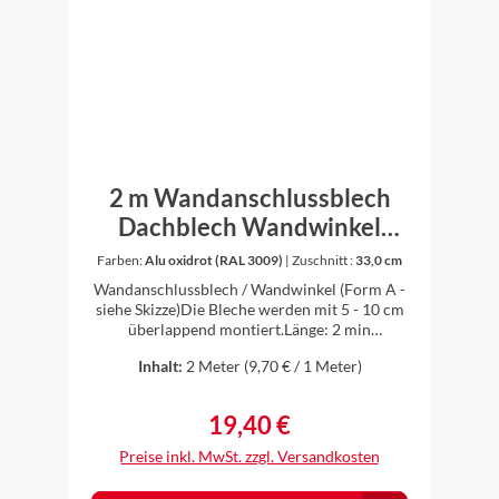
2 m Wandanschlussblech
Dachblech Wandwinkel
Winkel Aluminium farbig 0,8
Farben:
Alu oxidrot (RAL 3009)
|
Zuschnitt :
33,0 cm
mm stark (Form A)
Wandanschlussblech / Wandwinkel (Form A -
siehe Skizze)Die Bleche werden mit 5 - 10 cm
überlappend montiert.Länge: 2 min
verschiedenen Zuschnitten erhältlichWinkel:
Inhalt:
2 Meter
(9,70 € / 1 Meter)
90°Material: Aluminium farbbeschichtet 0,8
mm stark - anthrazit (RAL 7016), oxidrot (RAL
3009), ziegelrot (RAL8004), weiß (RAL 9010),
19,40 €
Regulärer Preis:
braun (RAL 8014)einseitig farbig, farbige Seite
innenZuschnitt (Form A) abcd20,0 cm10,0
Preise inkl. MwSt. zzgl. Versandkosten
cm8,5 cm1,5 cm90°25,0 cm13,5 cm10,0
cm1,5 cm90 °33,0 cm16,5 cm15,0 cm1,5