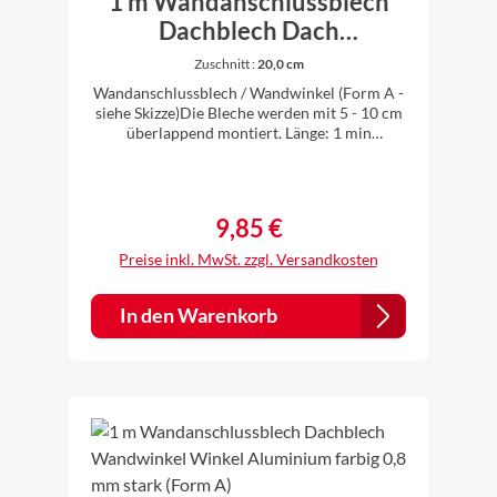
1 m Wandanschlussblech
Dachblech Dach
Wandwinkel Winkel
Zuschnitt :
20,0 cm
Titanzink Zink 0,7 mm stark
Wandanschlussblech / Wandwinkel (Form A -
(Form A)
siehe Skizze)Die Bleche werden mit 5 - 10 cm
überlappend montiert. Länge: 1 min
verschiedenen Zuschnitten erhältlichWinkel:
90°Material: Titanzink 0,7 mm starkZuschnitt
(Form A) abcd20,0 cm10,0 cm8,5 cm1,5
cm90°25,0 cm13,5 cm10,0 cm1,5 cm90 °33,0
9,85 €
Regulärer Preis:
cm16,5 cm15,0 cm1,5 cm90 °Die Bleche
werden individuell gekantet, daher ist es für
Preise inkl. MwSt. zzgl. Versandkosten
uns kein Problem auch andere Zuschnitte und
Winkel nach Ihren Vorstellungen
anzufertigen. Einfach vor dem Kauf anfragen.
In den Warenkorb