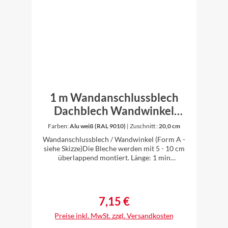
1 m Wandanschlussblech
Dachblech Wandwinkel
Winkel Aluminium farbig 0,8
Farben:
Alu weiß (RAL 9010)
|
Zuschnitt :
20,0 cm
mm stark (Form A)
Wandanschlussblech / Wandwinkel (Form A -
siehe Skizze)Die Bleche werden mit 5 - 10 cm
überlappend montiert. Länge: 1 min
verschiedenen Zuschnitten erhältlichWinkel:
90°Material: Aluminium farbbeschichtet 0,8
mm stark - anthrazit (RAL 7016), oxidrot (RAL
3009), ziegelrot (RAL8004), weiß (RAL 9010),
7,15 €
Regulärer Preis:
braun (RAL 8014)einseitig farbig, farbige Seite
innen Zuschnitt (Form A) abcd20,0 cm10,0
Preise inkl. MwSt. zzgl. Versandkosten
cm8,5 cm1,5 cm90°25,0 cm13,5 cm10,0