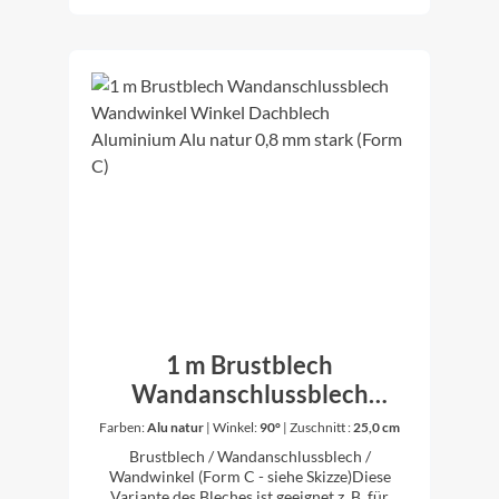
Bleche werden individuell gekantet. Daher ist
es für uns kein Problem auch andere
Zuschnitte und Winkel nach Ihren
Vorstellungen anzufertigen. Bitte dazu
einfach vor dem Kauf anfragen.
1 m Brustblech
Wandanschlussblech
Wandwinkel Winkel
Farben:
Alu natur
|
Winkel:
90°
|
Zuschnitt :
25,0 cm
Dachblech Aluminium Alu
Brustblech / Wandanschlussblech /
natur 0,8 mm stark (Form C)
Wandwinkel (Form C - siehe Skizze)Diese
Variante des Bleches ist geeignet z. B. für