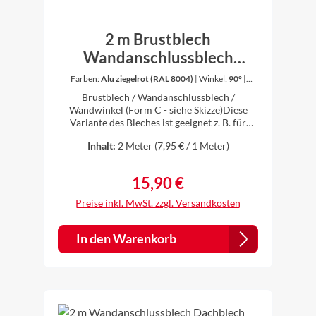
2 m Brustblech
Wandanschlussblech
Wandwinkel Winkel
Farben:
Alu ziegelrot (RAL 8004)
|
Winkel:
90°
|
Zuschnitt :
25,0 cm
Dachblech Aluminium
Brustblech / Wandanschlussblech /
farbig 0,8 mm stark (Form C)
Wandwinkel (Form C - siehe Skizze)Diese
Variante des Bleches ist geeignet z. B. für
Flachdacheindeckungen,
Inhalt:
2 Meter
(7,95 € / 1 Meter)
Trapezblecheindeckungen, Eindeckungen mit
Doppelmuldenfalzziegeln oder
Biberschwänzen.Das Blech hat oben (Seite e)
15,90 €
Regulärer Preis:
eine kleine Abkantung zur Abdichtung an die
Wand mit Silikon. Die Fuge zur Wand muss
Preise inkl. MwSt. zzgl. Versandkosten
regensicher ausgeführt werden.Montiert
werden die Bleche überlappend mit 5 - 10
cm.Länge: 2 min verschiedenen Zuschnitten
In den Warenkorb
erhältlichWinkel auswählbar
(Innenwinkel)Material: Aluminium
farbbeschichtet 0,8 mm stark - anthrazit (RAL
7016), oxidrot (RAL 3009), ziegelrot
(RAL8004), weiß (RAL 9010), braun (RAL
8014)einseitig farbig, farbige Seite innen