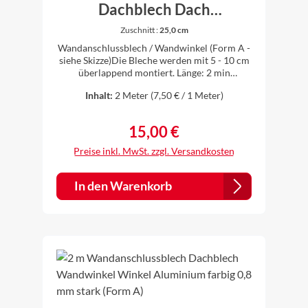
Dachblech Dach
Wandwinkel Winkel
Zuschnitt :
25,0 cm
Aluminium Alu natur 0,8
Wandanschlussblech / Wandwinkel (Form A -
mm (Form A)
siehe Skizze)Die Bleche werden mit 5 - 10 cm
überlappend montiert. Länge: 2 min
verschiedenen Zuschnitten erhältlichWinkel:
Inhalt:
2 Meter
(7,50 € / 1 Meter)
90°Material: Aluminium natur 0,8 mm
starkZuschnitt (Form A) abcd20,0 cm10,0
cm8,5 cm1,5 cm90°25,0 cm13,5 cm10,0
15,00 €
Regulärer Preis:
cm1,5 cm90 °33,0 cm16,5 cm15,0 cm1,5
cm90 °Die Bleche werden individuell
Preise inkl. MwSt. zzgl. Versandkosten
gekantet, daher ist es für uns kein Problem
auch andere Zuschnitte und Winkel nach
Ihren Vorstellungen anzufertigen. Einfach vor
In den Warenkorb
dem Kauf anfragen.