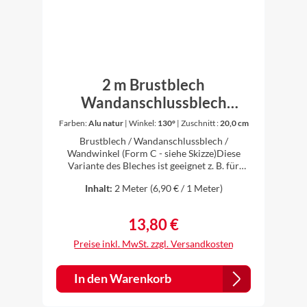
2 m Brustblech
Wandanschlussblech
Wandwinkel Winkel
Farben:
Alu natur
|
Winkel:
130°
|
Zuschnitt :
20,0 cm
Dachblech Aluminium Alu
Brustblech / Wandanschlussblech /
natur 0,8 mm stark (Form C)
Wandwinkel (Form C - siehe Skizze)Diese
Variante des Bleches ist geeignet z. B. für
Flachdacheindeckungen,
Inhalt:
2 Meter
(6,90 € / 1 Meter)
Trapezblecheindeckungen, Eindeckungen mit
Doppelmuldenfalzziegeln oder
Biberschwänzen.Das Blech hat oben (Seite e)
13,80 €
Regulärer Preis:
eine kleine Abkantung zur Abdichtung an die
Wand mit Silikon. Die Fuge zur Wand muss
Preise inkl. MwSt. zzgl. Versandkosten
regensicher ausgeführt werden.Montiert
werden die Bleche überlappend mit 5 - 10
cm.Länge: 2 min verschiedenen Zuschnitten
In den Warenkorb
erhältlichWinkel auswählbar
(Innenwinkel)Material: Aluminium natur 0,8