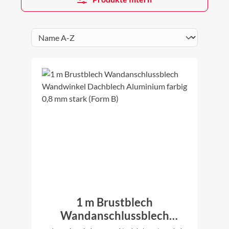
1 m Brustblech
Wandanschlussblech
Wandwinkel Dachblech