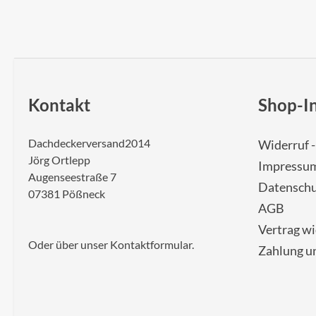
Kontakt
Shop-I
Dachdeckerversand2014
Widerruf 
Jörg Ortlepp
Impressu
Augenseestraße 7
Datenschu
07381 Pößneck
AGB
Vertrag w
Oder über unser
Kontaktformular
.
Zahlung u