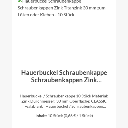
Hauerbuckel Schraubenkappe
Schraubenkappen Zink
Titanzink 30 mm zum Löten
oder Kleben - 10 Stück
Hauerbuckel / Schraubenkappe 10 Stück Material:
Zink Durchmesser: 30 mm Oberfläche: CLASSIC
walzblank Hauerbuckel / Schraubenkappen
verwendet man, um Löcher / Schraublöcher in
Inhalt:
10 Stück
(0,66 € / 1 Stück)
Titanzinkblechen abzudecken und abzudichten. Die
Hauerbuckel / Schraubenkappen werden verlötet.