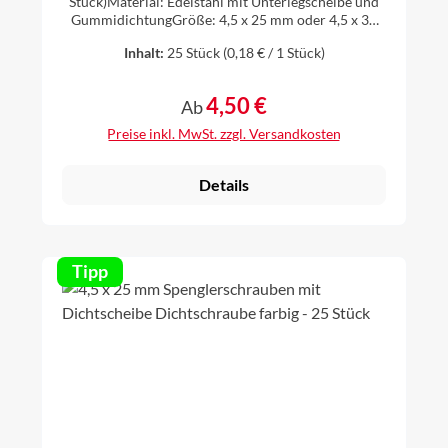
Stück)Material: Edelstahl mit Unterlegscheibe und
GummidichtungGröße: 4,5 x 25 mm oder 4,5 x 35
mmBitform: Torx Größe TX
Inhalt:
25 Stück
(0,18 € / 1 Stück)
20Unterlegscheibendurchmesser 15 mm
4,50 €
Regulärer Preis:
Ab
Preise inkl. MwSt. zzgl. Versandkosten
Details
Tipp