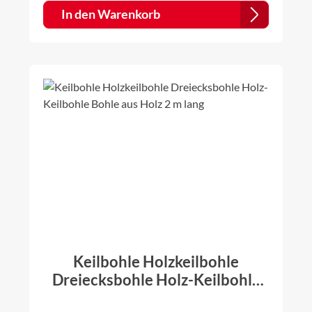
die vorgesehenen Abläufe leitet. Regenwasser kann
In den Warenkorb
somit schnell abfließen und staut sich nicht.
Holzkeilbohlen sind leicht zu schneiden und
anzupassen. Als passenden Abschluss über die
Schweißbahn können dann die Ortbleche in der
Form A mit 70° montiert werden. Diese Ortbleche
finden Sie in meinen anderen Angeboten. Die
Ortbleche müssen separat dazu gekauft werden.
Hinweis: Durch Lagerung und Trocknung der
Keilbohlen können geringfügige Maßabweichungen
auftreten.
Keilbohle Holzkeilbohle
Dreiecksbohle Holz-Keilbohle
Bohle aus Holz 2 m lang