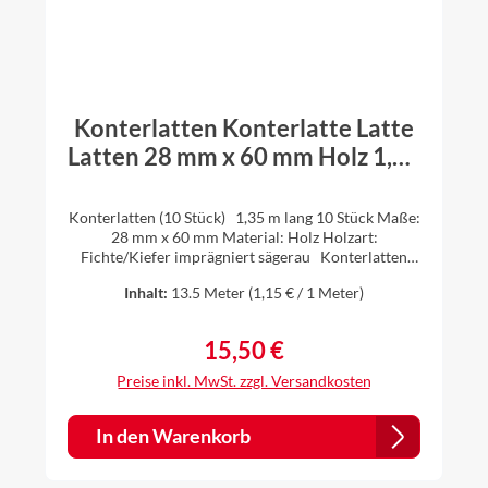
Konterlatten Konterlatte Latte
Latten 28 mm x 60 mm Holz 1,35
m lang - 10 Stück
Konterlatten (10 Stück) 1,35 m lang 10 Stück Maße:
28 mm x 60 mm Material: Holz Holzart:
Fichte/Kiefer imprägniert sägerau Konterlatten
werden auf dem Dach verwendet, um eine
Inhalt:
13.5 Meter
(1,15 € / 1 Meter)
Hinterlüftung der Dachkonstruktion zu ermöglichen
und um eine stabile Unterkonstruktion für die
Dachdeckung zu schaffen. Sie werden parallel zu
15,50 €
Regulärer Preis:
den Sparren angebracht und dienen dazu, die
Dachhaut, wie z.B. Dachziegel oder Dachplatten, zu
Preise inkl. MwSt. zzgl. Versandkosten
stützen. Hinweis: Durch Lagerung und Trocknung
der Konterlatten können geringfügige
Maßabweichungen auftreten. Restfeuchte
In den Warenkorb
vorhanden.