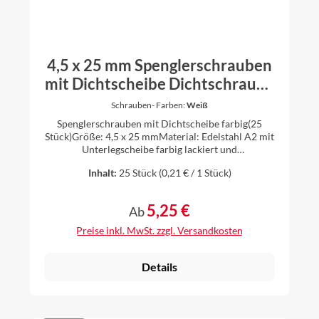
4,5 x 25 mm Spenglerschrauben
mit Dichtscheibe Dichtschraube
farbig - 25 Stück
Schrauben- Farben:
Weiß
Spenglerschrauben mit Dichtscheibe farbig(25
Stück)Größe: 4,5 x 25 mmMaterial: Edelstahl A2 mit
Unterlegscheibe farbig lackiert und
Gummidichtungerhältlich in den Farben anthrazit
Inhalt:
25 Stück
(0,21 € / 1 Stück)
(RAL 7016), oxidrot (RAL 3009), ziegelrot (RAL
8004), weiß (RAL9010), braun (RAL 8014) Bitform:
Torx Größe TX 20Unterlegscheibendurchmesser 15
5,25 €
Regulärer Preis:
Ab
mm
Preise inkl. MwSt. zzgl. Versandkosten
Details