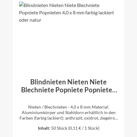
wärmebeständig, witterungsbeständig ist. Enkolit
hat eine ausgezeichnete Haftung auf Dachbahnen,
Beton, Mauerwerk, Metallen, Glas,
Bitumenschweißbahnen, Faserzementplatten und
lösemittelbeständigen Kunststoffen. Enkolit wird
kalt verarbeitet. Gefahrenhinweise: H 412 Schädlich
für Wasserorganismen, mit langfristiger Wirkung.
Sicherheitshinweise: Bei Gebrauch nicht essen,
trinken oder rauchen. Freisetzung in die Umwelt
vermeiden. >> Sicherheitsdatenblatt >>
Verlegeanleitung
Blindnieten Nieten Niete
Blechniete Popniete Popnieten
4,0 x 8 mm farbig lackiert oder
natur
Nieten / Blechnieten - 4,0 x 8 mm Material:
Aluminiumkörper und Stahldorn erhältlich in den
Farben (farbig lackiert): anthrazit, oxidrot, ziegelrot,
weiß, braun oder natur (ohne Farbe) auswählbare
Inhalt:
50 Stück
(0,11 € / 1 Stück)
Stückzahl: 10 Stück, 25 Stück oder 50 Stück Eine
Blechniete, auch Popniete genannt, wird verwendet,