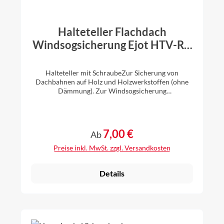
Halteteller Flachdach
Windsogsicherung Ejot HTV-RU
40/35-W
Halteteller mit SchraubeZur Sicherung von
Dachbahnen auf Holz und Holzwerkstoffen (ohne
Dämmung). Zur Windsogsicherung
geeignet.Hersteller: EJOTProduktbezeichnung:
HTV-RU 40/35-WDurchmesser Halteteller: Ø 40
mSchraubenlänge: 35 mm Material Halteteller:
Stahl aluzinkbeschichtetMaterial Schraube: Stahl
7,00 €
Regulärer Preis:
Ab
einsatzvergütetBitform der Schraube:
KreuzschlitzVerpackungsgrößen: 25 Stück, 50 Stück
Preise inkl. MwSt. zzgl. Versandkosten
oder 100 Stück
Details