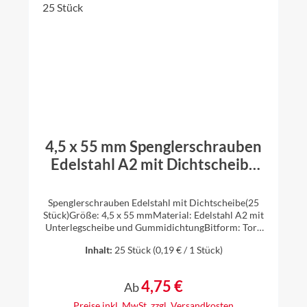
4,5 x 55 mm Spenglerschrauben
Edelstahl A2 mit Dichtscheibe
Schraube Spenglerschraube - 25
Stück
Spenglerschrauben Edelstahl mit Dichtscheibe(25
Stück)Größe: 4,5 x 55 mmMaterial: Edelstahl A2 mit
Unterlegscheibe und GummidichtungBitform: Torx
Größe TX 20Unterlegscheibendurchmesser 15 mm
Inhalt:
25 Stück
(0,19 € / 1 Stück)
4,75 €
Regulärer Preis:
Ab
Preise inkl. MwSt. zzgl. Versandkosten