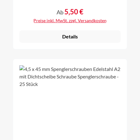
8004), weiß (RAL9010), braun (RAL 8014) Bitform:
Torx Größe TX 20Unterlegscheibendurchmesser 15
5,50 €
Regulärer Preis:
Ab
mm
Preise inkl. MwSt. zzgl. Versandkosten
Details