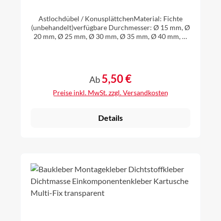
Aststopfen Aststöpsel
Naturastdübel Fichte
Astlochdübel / KonusplättchenMaterial: Fichte
(unbehandelt)verfügbare Durchmesser: Ø 15 mm, Ø
20 mm, Ø 25 mm, Ø 30 mm, Ø 35 mm, Ø 40 mm, Ø
50 mm einseitig angefast zum leichteren
Einsetzenauswählbare Stückzahl: 20 Stück, 40 Stück
oder 60 Stück
5,50 €
Regulärer Preis:
Ab
Preise inkl. MwSt. zzgl. Versandkosten
Details