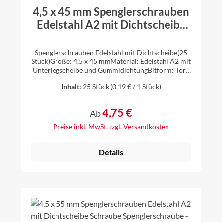
4,5 x 45 mm Spenglerschrauben
Edelstahl A2 mit Dichtscheibe
Schraube Spenglerschraube - 25
Stück
Spenglerschrauben Edelstahl mit Dichtscheibe(25
Stück)Größe: 4,5 x 45 mmMaterial: Edelstahl A2 mit
Unterlegscheibe und GummidichtungBitform: Torx
Größe TX 20Unterlegscheibendurchmesser 15 mm
Inhalt:
25 Stück
(0,19 € / 1 Stück)
4,75 €
Regulärer Preis:
Ab
Preise inkl. MwSt. zzgl. Versandkosten
Details