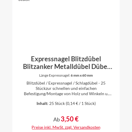
Expressnagel Blitzdübel
Blitzanker Metalldübel Dübel
Schlagdübel Dach - 25 Stück
Länge Expressnagel:
6 mm x 60 mm
Blitzdübel / Expressnagel / Schlagdübel - 25
Stückzur schnellen und einfachen
Befestigung/Montage von Holz und Winkeln u.
a.einfach Loch bohren, Blitzdübel reinschlagen und
Inhalt:
25 Stück
(0,14 € / 1 Stück)
fertiggeeignet für viele verschiedene Baustoffe z.B.
Beton, Naturstein, Vollziegel,
KalksandsteinMaterial: Spannhüle aus Federstahl
3,50 €
Regulärer Preis:
Ab
gehärtet, gelb verzinkt oder weiß verzinkt (je nach
Verfügbarkeit)erhältlich in verschiedenen Längen
Preise inkl. MwSt. zzgl. Versandkosten