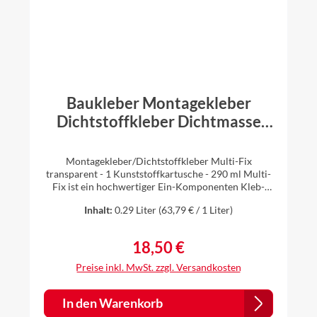
Baukleber Montagekleber
Dichtstoffkleber Dichtmasse
Einkomponentenkleber
Kartusche Multi-Fix transparent
Montagekleber/Dichtstoffkleber Multi-Fix
transparent - 1 Kunststoffkartusche - 290 ml Multi-
Fix ist ein hochwertiger Ein-Komponenten Kleb-
und Dichtstoff auf Basis von MS-Polymer. Multi-Fix
Inhalt:
0.29 Liter
(63,79 € / 1 Liter)
ist ein elastisches und überstreichbares Dichtungs-
und Füllmaterial für Fugen, Nähte, Risse und Löcher.
Vorteile: * ausgezeichnete Klebekraft und hohe
18,50 €
Regulärer Preis:
Elastizität * schnelle Aushärtung * nass in nass
verarbeitbar * elastisch und überstreichbar *
Preise inkl. MwSt. zzgl. Versandkosten
einwandfreie Haftung auf fast allen Untergründen,
auch auf feuchten Flächen * spachtelfähig, gut
glättbar * nahezu geruchslos * lösemittelfrei,
In den Warenkorb
silikonfrei * gute Farb-, UV-, Wasser-, Witterungs-,