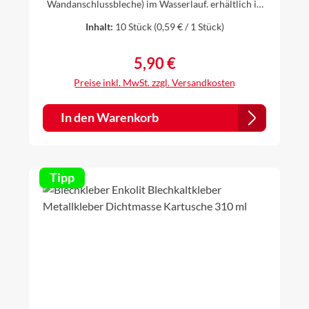
Wandanschlussbleche) im Wasserlauf. erhältlich in
folgenden Materialien:Aluminium natur 0,8 mm
Inhalt:
10 Stück
(0,59 € / 1 Stück)
starkTitanzink 0,7 mm starkAluminium farbig 0,8
mm stark, einseitig farbig, farbige Seite außen -
anthrazit (RAL 7016), weiß (RAL 9010), braun (RAL
5,90 €
Regulärer Preis:
8014), ziegelrot (RAL 8004), oxidrot (RAL 3009)
Preise inkl. MwSt. zzgl. Versandkosten
In den Warenkorb
Tipp