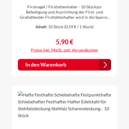
Firstnagel / Firstlattenhalter - 10 Stückzur
Befestigung und Ausrichtung der First- und
Gratlattender Firstlattenhalter wird in die Sparren
eingeschlagendanach wird die Firstlatte in die
Inhalt:
10 Stück
(0,59 € / 1 Stück)
Führung gelegt und beidseitig verschraubtsomit
wird ein Eindecken bis zum First
ermöglichtNagellänge: 210 mmfür Lattenbreite: 50
5,90 €
Regulärer Preis:
mmMaterial: verzinkter Stahl
Preise inkl. MwSt. zzgl. Versandkosten
In den Warenkorb