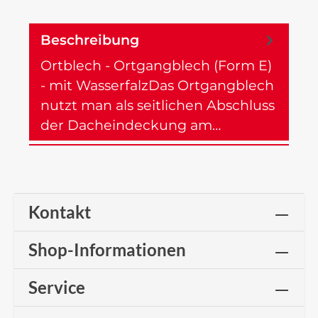
Beschreibung
Ortblech - Ortgangblech (Form E)
- mit WasserfalzDas Ortgangblech
nutzt man als seitlichen Abschluss
der Dacheindeckung am…
Mehr
Kontakt
Shop-Informationen
Service