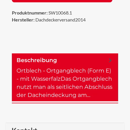
Produktnummer:
SW10068.1
Hersteller:
Dachdeckerversand2014
Beschreibung
Ortblech - Ortgangblech (Form E)
- mit WasserfalzDas Ortgangblech
nutzt man als seitlichen Abschluss
der Dacheindeckung am…
Mehr