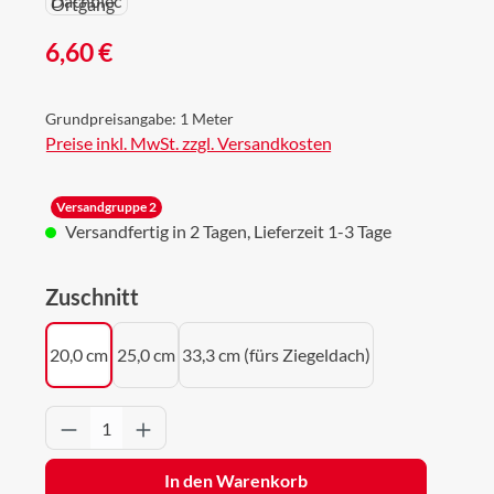
Regulärer Preis:
6,60 €
Grundpreisangabe:
1 Meter
Preise inkl. MwSt. zzgl. Versandkosten
Versandgruppe 2
Versandfertig in 2 Tagen, Lieferzeit 1-3 Tage
auswählen
Zuschnitt
20,0 cm
25,0 cm
33,3 cm (fürs Ziegeldach)
Produkt Anzahl: Gib den gewünschten Wert 
In den Warenkorb