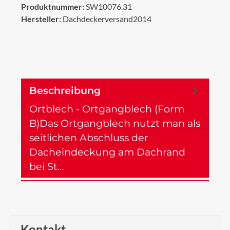
Produktnummer:
SW10076.31
Hersteller:
Dachdeckerversand2014
Beschreibung
Ortblech - Ortgangblech (Form
B)Das Ortgangblech nutzt man als
seitlichen Abschluss der
Dacheindeckung am Dachrand
bei St…
Mehr
Kontakt