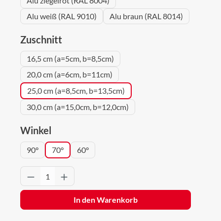
Alu ziegelrot (RAL 8004)
Alu weiß (RAL 9010)
Alu braun (RAL 8014)
auswählen
Zuschnitt
16,5 cm (a=5cm, b=8,5cm)
20,0 cm (a=6cm, b=11cm)
25,0 cm (a=8,5cm, b=13,5cm)
30,0 cm (a=15,0cm, b=12,0cm)
auswählen
Winkel
90°
70°
60°
Produkt Anzahl: Gib den gewünschten Wert 
In den Warenkorb