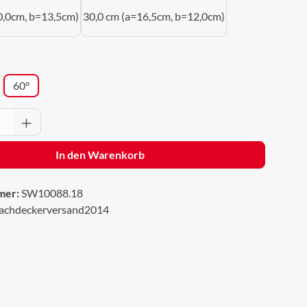
0,0cm, b=13,5cm)
30,0 cm (a=16,5cm, b=12,0cm)
wählen
60°
Anzahl: Gib den gewünschten Wert ein oder 
In den Warenkorb
mer:
SW10088.18
achdeckerversand2014