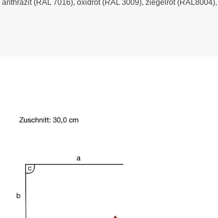
- anthrazit (RAL 7016), oxidrot (RAL 3009), ziegelrot (RAL8004