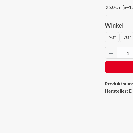
25,0 cm (a=1
aus
Winkel
90°
70°
Produkt 
Produktnum
Hersteller:
D