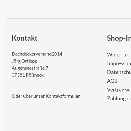
Kontakt
Shop-I
Dachdeckerversand2014
Widerruf 
Jörg Ortlepp
Impressu
Augenseestraße 7
Datenschu
07381 Pößneck
AGB
Vertrag w
Oder über unser
Kontaktformular
.
Zahlung u