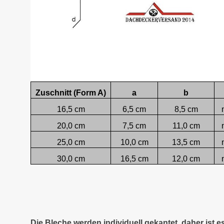
Zuschnitt (Form A)
a
b
16,5 cm
6,5 cm
8,5 cm
20,0 cm
7,5 cm
11,0 cm
25,0 cm
10,0 cm
13,5 cm
30,0 cm
16,5 cm
12,0 cm
Die Bleche werden individuell gekantet, daher ist 