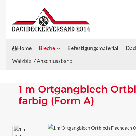
Zum Hauptinhalt springen
Zur Suche springen
Home
Bleche
Befestigungsmaterial
Dach
Walzblei / Anschlussband
1 m Ortgangblech Ortb
farbig (Form A)
Bildergalerie überspringen