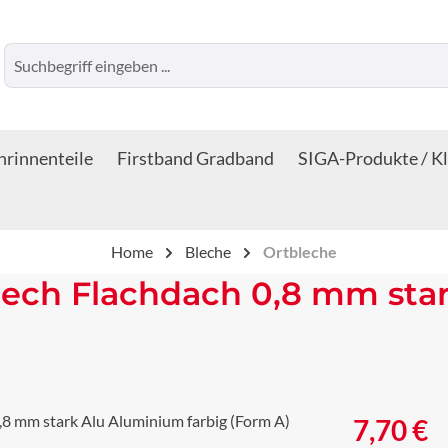
rinnenteile
Firstband Gradband
SIGA-Produkte / K
Home
Bleche
Ortbleche
lech Flachdach 0,8 mm sta
Regulärer Prei
7,70 €