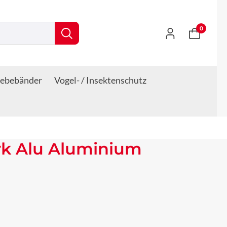
0
lebebänder
Vogel- / Insektenschutz
rk Alu Aluminium
s: