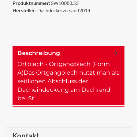
Produktnummer:
SW10088.53
Hersteller:
Dachdeckerversand2014
Beschreibung
Ortblech - Ortgangblech (Form
A)Das Ortgangblech nutzt man als
seitlichen Abschluss der
Dacheindeckung am Dachrand
bei St…
Mehr
Kontakt