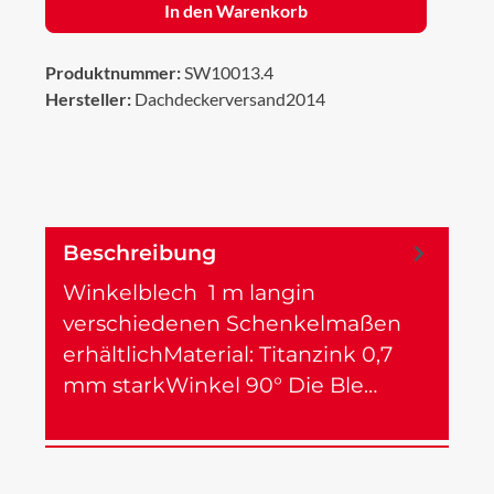
In den Warenkorb
Produktnummer:
SW10013.4
Hersteller:
Dachdeckerversand2014
Beschreibung
Winkelblech 1 m langin
verschiedenen Schenkelmaßen
erhältlichMaterial: Titanzink 0,7
mm starkWinkel 90° Die Ble…
Mehr