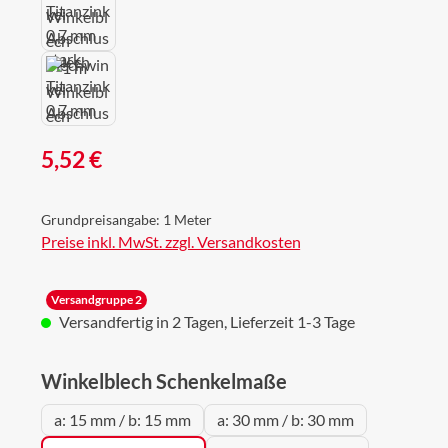
Regulärer Preis:
5,52 €
Grundpreisangabe:
1 Meter
Preise inkl. MwSt. zzgl. Versandkosten
Versandgruppe 2
Versandfertig in 2 Tagen, Lieferzeit 1-3 Tage
auswählen
Winkelblech Schenkelmaße
a: 15 mm / b: 15 mm
a: 30 mm / b: 30 mm