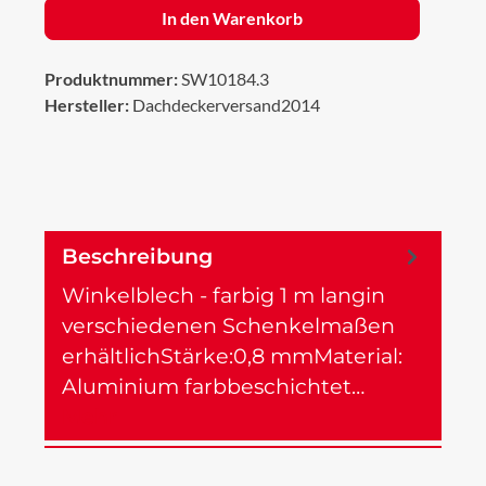
In den Warenkorb
Produktnummer:
SW10184.3
Hersteller:
Dachdeckerversand2014
Beschreibung
Winkelblech - farbig 1 m langin
verschiedenen Schenkelmaßen
erhältlichStärke:0,8 mmMaterial:
Aluminium farbbeschichtet…
Mehr