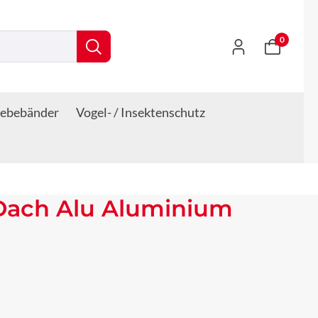
0
lebebänder
Vogel- / Insektenschutz
 Dach Alu Aluminium
s: