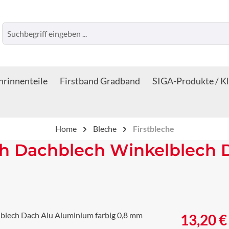
rinnenteile
Firstband Gradband
SIGA-Produkte / K
Home
Bleche
Firstbleche
ech Dachblech Winkelblech
Regulärer Prei
13,20 €