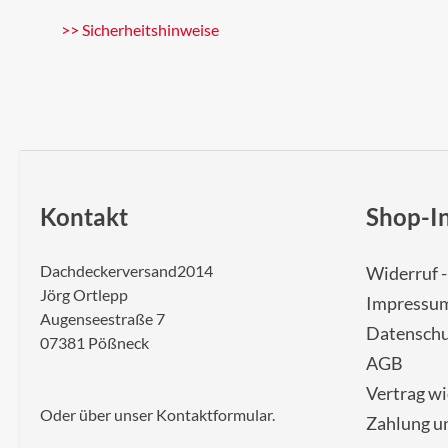
>> Sicherheitshinweise
Kontakt
Shop-I
Dachdeckerversand2014
Widerruf 
Jörg Ortlepp
Impressu
Augenseestraße 7
Datenschu
07381 Pößneck
AGB
Vertrag w
Oder über unser
Kontaktformular
.
Zahlung u