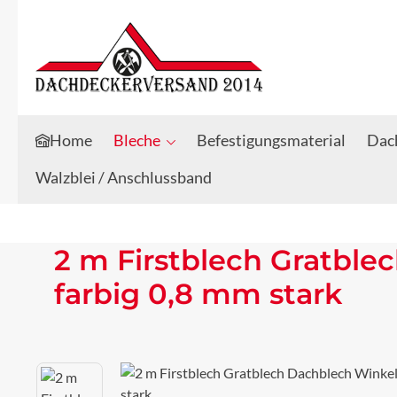
Zum Hauptinhalt springen
Zur Suche springen
Home
Bleche
Befestigungsmaterial
Dach
Walzblei / Anschlussband
2 m Firstblech Gratbl
farbig 0,8 mm stark
Bildergalerie überspringen