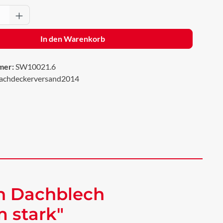
Anzahl: Gib den gewünschten Wert ein oder 
In den Warenkorb
mer:
SW10021.6
achdeckerversand2014
ch Dachblech
 stark"