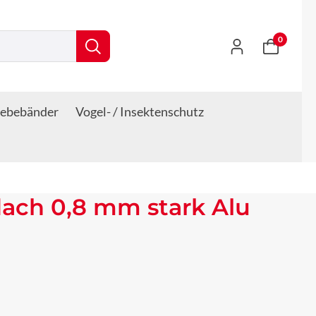
0
lebebänder
Vogel- / Insektenschutz
ach 0,8 mm stark Alu
s: