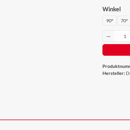
aus
Winkel
90°
70°
Produkt 
Produktnum
Hersteller:
D