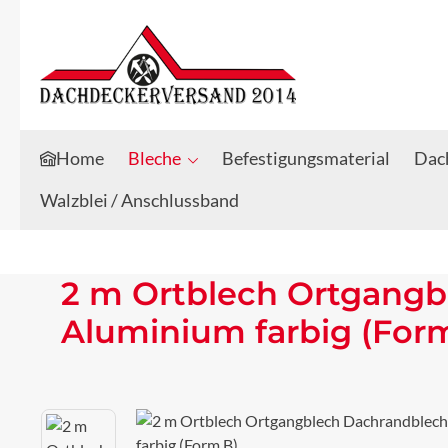
Zum Hauptinhalt springen
Zur Suche springen
Home
Bleche
Befestigungsmaterial
Dach
Walzblei / Anschlussband
2 m Ortblech Ortgangb
Aluminium farbig (For
Bildergalerie überspringen