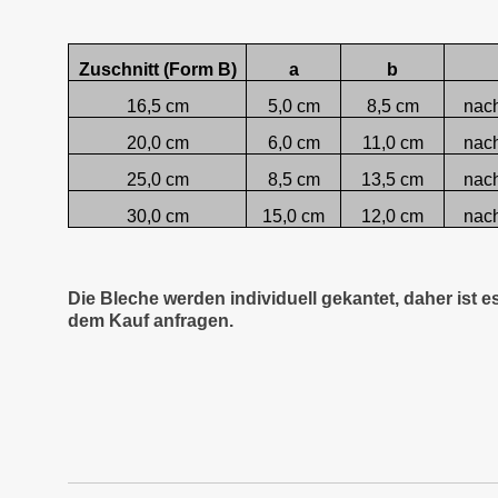
Zuschnitt (Form B)
a
b
16,5 cm
5,0 cm
8,5 cm
nac
20,0 cm
6,0 cm
11,0 cm
nac
25,0 cm
8,5 cm
13,5 cm
nac
30,0 cm
15,0 cm
12,0 cm
nac
Die Bleche werden individuell gekantet, daher ist 
dem Kauf anfragen.