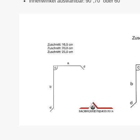
Innenwinkel auswählbar: 90°,70° oder 60°