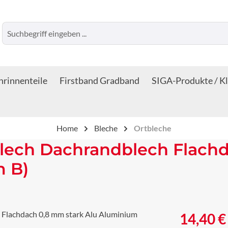
rinnenteile
Firstband Gradband
SIGA-Produkte / K
Home
Bleche
Ortbleche
lech Dachrandblech Flachd
m B)
Regulärer Prei
14,40 €