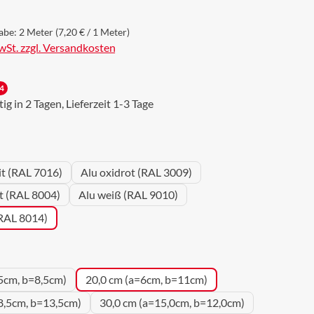
abe:
2 Meter
(7,20 € / 1 Meter)
MwSt. zzgl. Versandkosten
4
g in 2 Tagen, Lieferzeit 1-3 Tage
wählen
it (RAL 7016)
Alu oxidrot (RAL 3009)
ot (RAL 8004)
Alu weiß (RAL 9010)
(RAL 8014)
uswählen
5cm, b=8,5cm)
20,0 cm (a=6cm, b=11cm)
8,5cm, b=13,5cm)
30,0 cm (a=15,0cm, b=12,0cm)