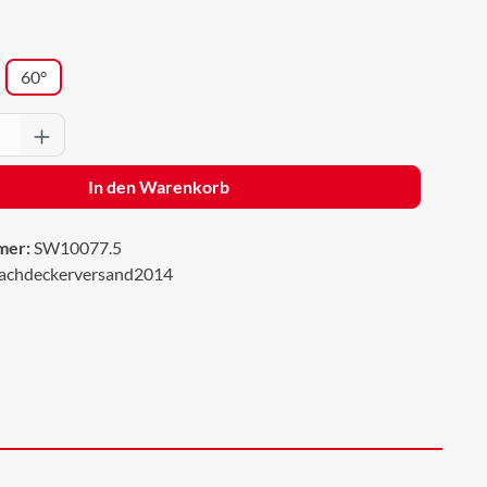
wählen
60°
Anzahl: Gib den gewünschten Wert ein oder 
In den Warenkorb
mer:
SW10077.5
achdeckerversand2014