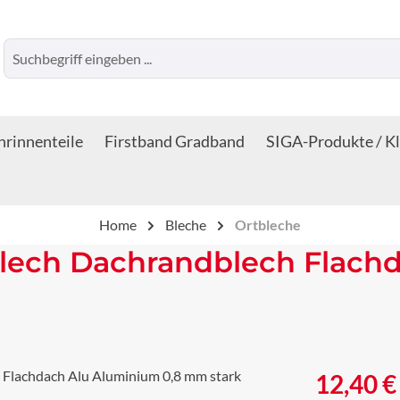
rinnenteile
Firstband Gradband
SIGA-Produkte / K
Home
Bleche
Ortbleche
lech Dachrandblech Flach
Regulärer Prei
12,40 €