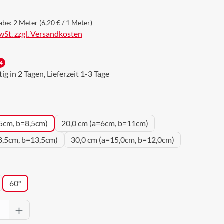
abe:
2 Meter
(6,20 € / 1 Meter)
MwSt. zzgl. Versandkosten
4
g in 2 Tagen, Lieferzeit 1-3 Tage
uswählen
5cm, b=8,5cm)
20,0 cm (a=6cm, b=11cm)
8,5cm, b=13,5cm)
30,0 cm (a=15,0cm, b=12,0cm)
wählen
60°
Anzahl: Gib den gewünschten Wert ein oder 