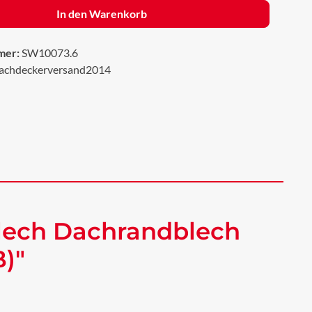
In den Warenkorb
mer:
SW10073.6
achdeckerversand2014
lech Dachrandblech
)"