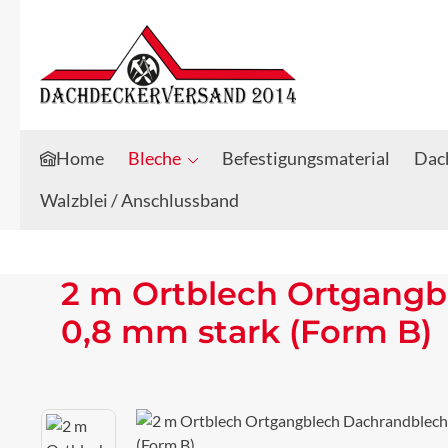
Zum Hauptinhalt springen
Zur Suche springen
Home
Bleche
Befestigungsmaterial
Dach
Walzblei / Anschlussband
2 m Ortblech Ortgangb
0,8 mm stark (Form B)
Bildergalerie überspringen