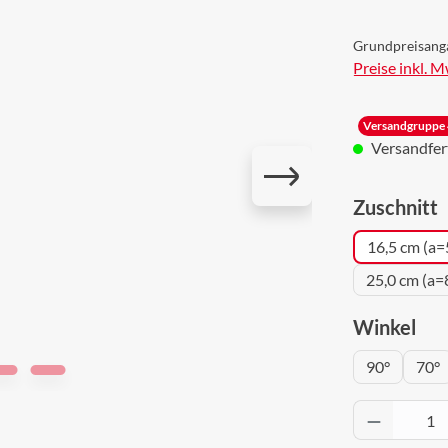
Grundpreisang
Preise inkl. 
Versandgruppe 
Versandferti
a
Zuschnitt
16,5 cm (a=
25,0 cm (a=
aus
Winkel
90°
70°
Produkt 