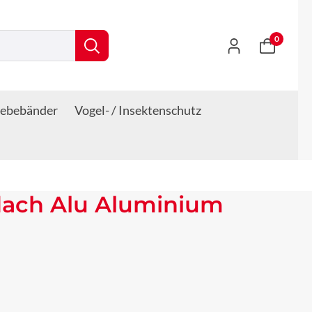
0
lebebänder
Vogel- / Insektenschutz
dach Alu Aluminium
s: