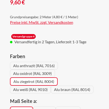
Regulärer Preis:
9,60 €
Grundpreisangabe:
2 Meter
(4,80 € / 1 Meter)
Preise inkl. MwSt. zzgl. Versandkosten
Versandgruppe 4
Versandfertig in 2 Tagen, Lieferzeit 1-3 Tage
auswählen
Farben
Alu anthrazit (RAL 7016)
Alu oxidrot (RAL 3009)
Alu ziegelrot (RAL 8004)
Alu weiß (RAL 9010)
Alu braun (RAL 8014)
auswählen
Maß Seite a: