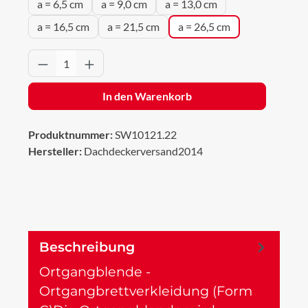
a = 6,5 cm
a = 9,0 cm
a = 13,0 cm
a = 16,5 cm
a = 21,5 cm
a = 26,5 cm
Produkt Anzahl: Gib den gewünschten Wert 
In den Warenkorb
Produktnummer:
SW10121.22
Hersteller:
Dachdeckerversand2014
Beschreibung
Ortgangblende -
Ortgangbrettverkleidung (Form