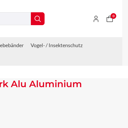
0
lebebänder
Vogel- / Insektenschutz
rk Alu Aluminium
s: