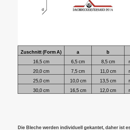
Zuschnitt (Form A)
a
b
16,5 cm
6,5 cm
8,5 cm
20,0 cm
7,5 cm
11,0 cm
25,0 cm
10,0 cm
13,5 cm
30,0 cm
16,5 cm
12,0 cm
Die Bleche werden individuell gekantet, daher ist 