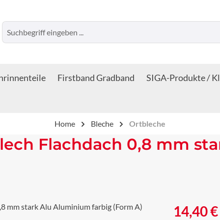
rinnenteile
Firstband Gradband
SIGA-Produkte / K
Home
Bleche
Ortbleche
lech Flachdach 0,8 mm sta
Regulärer Prei
14,40 €