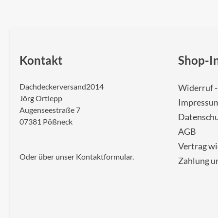
Kontakt
Shop-I
Dachdeckerversand2014
Widerruf 
Jörg Ortlepp
Impressu
Augenseestraße 7
Datenschu
07381 Pößneck
AGB
Vertrag w
Oder über unser
Kontaktformular
.
Zahlung u