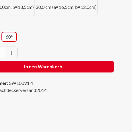
0,0cm, b=13,5cm)
30,0 cm (a=16,5cm, b=12,0cm)
wählen
60°
Anzahl: Gib den gewünschten Wert ein oder 
In den Warenkorb
mer:
SW10091.4
achdeckerversand2014