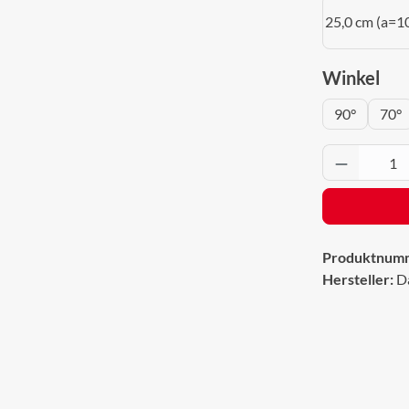
25,0 cm (a=1
aus
Winkel
90°
70°
Produkt 
Produktnum
Hersteller:
D