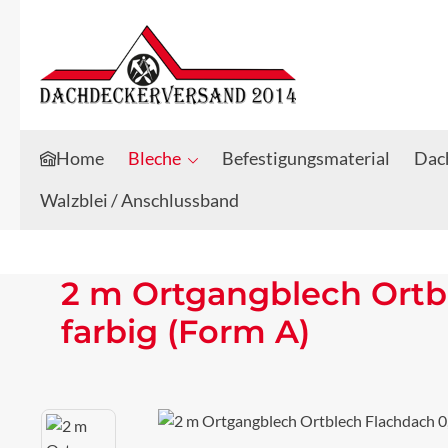
Zum Hauptinhalt springen
Zur Suche springen
Home
Bleche
Befestigungsmaterial
Dach
Walzblei / Anschlussband
2 m Ortgangblech Ortb
farbig (Form A)
Bildergalerie überspringen