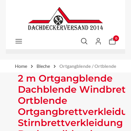
Zum Hauptinhalt springen
0
Home
Bleche
Ortgangblende / Ortblende
2 m Ortgangblende
Dachblende Windbrett
Ortblende
Ortgangbrettverkleidu
Stirnbrettverkleidung