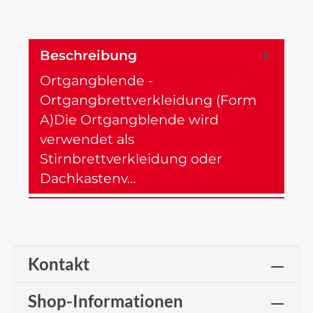
Beschreibung
Ortgangblende -
Ortgangbrettverkleidung (Form
A)Die Ortgangblende wird
verwendet als
Stirnbrettverkleidung oder
Dachkastenv…
Mehr
Kontakt
Shop-Informationen