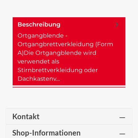
Beschreibung
Ortgangblende -
Ortgangbrettverkleidung (Form
A)Die Ortgangblende wird
verwendet als
Stirnbrettverkleidung oder
Dachkastenv…
Mehr
Kontakt
Shop-Informationen