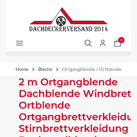
Zum Hauptinhalt springen
0
Home
Bleche
Ortgangblende / Ortblende
2 m Ortgangblende
Dachblende Windbrett
Ortblende
Ortgangbrettverkleidu
Stirnbrettverkleidung