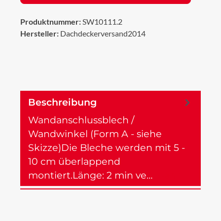
Produktnummer:
SW10111.2
Hersteller:
Dachdeckerversand2014
Beschreibung
Wandanschlussblech /
Wandwinkel (Form A - siehe
Skizze)Die Bleche werden mit 5 -
10 cm überlappend
montiert.Länge: 2 min ve…
Mehr