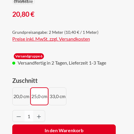
Regulärer Preis:
20,80 €
Grundpreisangabe:
2 Meter
(10,40 € / 1 Meter)
Preise inkl. MwSt. zzgl. Versandkosten
Versandgruppe 6
Versandfertig in 2 Tagen, Lieferzeit 1-3 Tage
auswählen
Zuschnitt
20,0 cm
25,0 cm
33,0 cm
Produkt Anzahl: Gib den gewünschten Wert 
In den Warenkorb