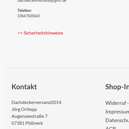
dachdeckerversand@gmx.de
Telefon:
03647505643
>> Sicherheitshinweise
Kontakt
Shop-I
Dachdeckerversand2014
Widerruf 
Jörg Ortlepp
Impressu
Augenseestraße 7
Datenschu
07381 Pößneck
AGB