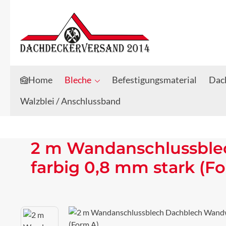
Zum Hauptinhalt springen
Zur Suche springen
Home
Bleche
Befestigungsmaterial
Dach
Walzblei / Anschlussband
2 m Wandanschlussble
farbig 0,8 mm stark (F
Bildergalerie überspringen