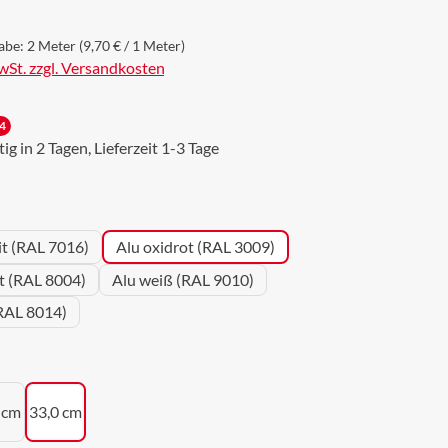
abe:
2 Meter
(9,70 € / 1 Meter)
MwSt. zzgl. Versandkosten
4
g in 2 Tagen, Lieferzeit 1-3 Tage
wählen
it (RAL 7016)
Alu oxidrot (RAL 3009)
ot (RAL 8004)
Alu weiß (RAL 9010)
RAL 8014)
uswählen
 cm
33,0 cm