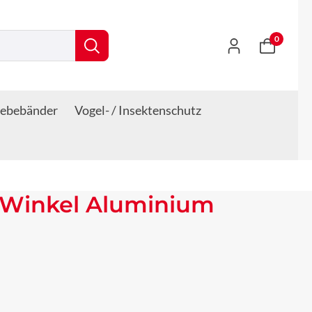
0
lebebänder
Vogel- / Insektenschutz
 Winkel Aluminium
s: