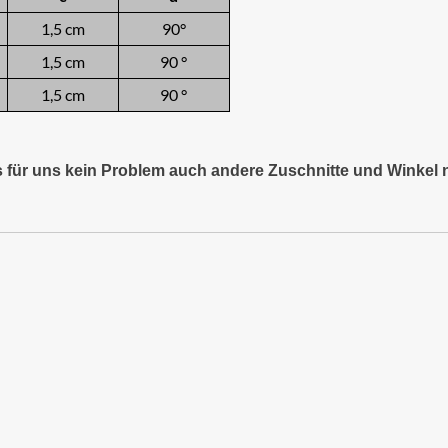
1,5 cm
90°
1,5 cm
90 °
1,5 cm
90 °
es für uns kein Problem auch andere Zuschnitte und Winkel 