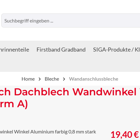
rinnenteile
Firstband Gradband
SIGA-Produkte / K
Home
Bleche
Wandanschlussbleche
ch Dachblech Wandwinkel
orm A)
Regulärer Prei
19,40 €