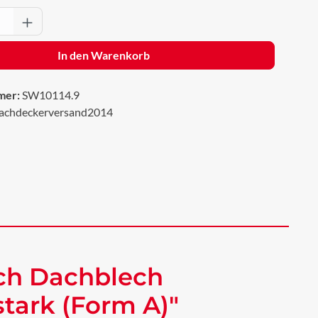
Anzahl: Gib den gewünschten Wert ein oder 
In den Warenkorb
mer:
SW10114.9
achdeckerversand2014
ch Dachblech
tark (Form A)"