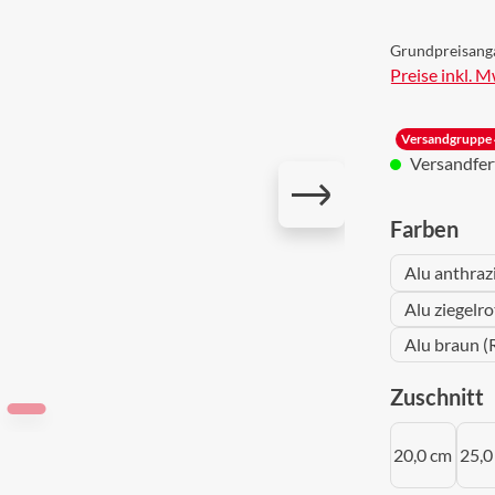
Grundpreisang
Preise inkl. 
Versandgruppe 
Versandferti
aus
Farben
Alu anthraz
Alu ziegelr
Alu braun (
a
Zuschnitt
20,0 cm
25,0