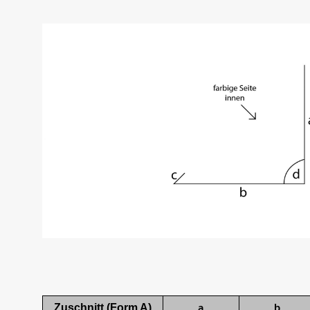
a
b
Zuschnitt (Form A)