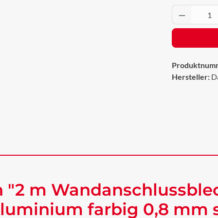
Produkt 
Produktnum
Hersteller:
D
n "2 m Wandanschlussble
uminium farbig 0,8 mm s