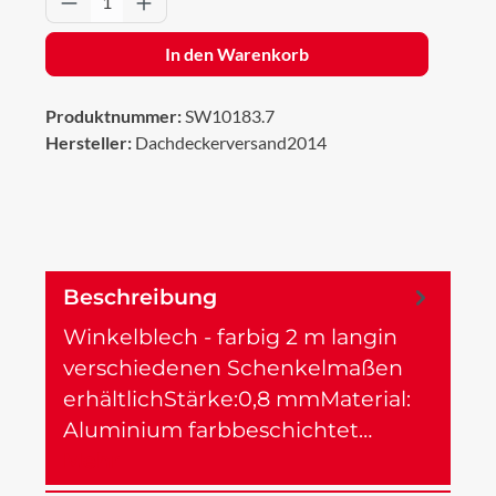
In den Warenkorb
Produktnummer:
SW10183.7
Hersteller:
Dachdeckerversand2014
Beschreibung
Winkelblech - farbig 2 m langin
verschiedenen Schenkelmaßen
erhältlichStärke:0,8 mmMaterial:
Aluminium farbbeschichtet…
Mehr