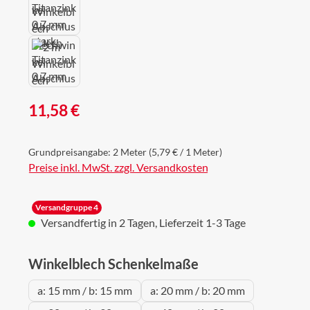
Regulärer Preis:
11,58 €
Grundpreisangabe:
2 Meter
(5,79 € / 1 Meter)
Preise inkl. MwSt. zzgl. Versandkosten
Versandgruppe 4
Versandfertig in 2 Tagen, Lieferzeit 1-3 Tage
auswählen
Winkelblech Schenkelmaße
a: 15 mm / b: 15 mm
a: 20 mm / b: 20 mm