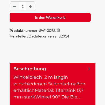
Produkt Anzahl: Gib den gewünschten Wert 
In den Warenkorb
Produktnummer:
SW10095.18
Hersteller:
Dachdeckerversand2014
Beschreibung
Winkelblech 2 m langin
verschiedenen Schenkelmaßen
erhältlichMaterial: Titanzink 0,7
mm starkWinkel 90° Die Ble…
Mehr