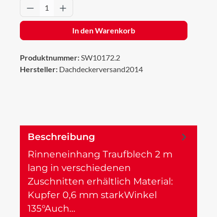
Produkt Anzahl: Gib den gewünschten Wert 
In den Warenkorb
Produktnummer:
SW10172.2
Hersteller:
Dachdeckerversand2014
Beschreibung
Rinneneinhang Traufblech 2 m
lang in verschiedenen
Zuschnitten erhältlich Material:
Kupfer 0,6 mm starkWinkel
135°Auch…
Mehr