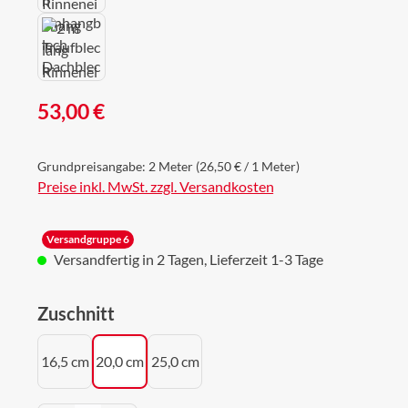
Regulärer Preis:
53,00 €
Grundpreisangabe:
2 Meter
(26,50 € / 1 Meter)
Preise inkl. MwSt. zzgl. Versandkosten
Versandgruppe 6
Versandfertig in 2 Tagen, Lieferzeit 1-3 Tage
auswählen
Zuschnitt
16,5 cm
20,0 cm
25,0 cm