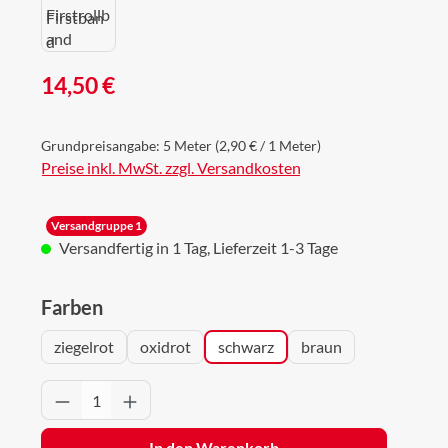
Regulärer Preis:
14,50 €
Grundpreisangabe:
5 Meter
(2,90 € / 1 Meter)
Preise inkl. MwSt. zzgl. Versandkosten
Versandgruppe 1
Versandfertig in 1 Tag, Lieferzeit 1-3 Tage
auswählen
Farben
ziegelrot
oxidrot
schwarz
braun
Produkt Anzahl: Gib den gewünschten Wert 
In den Warenkorb