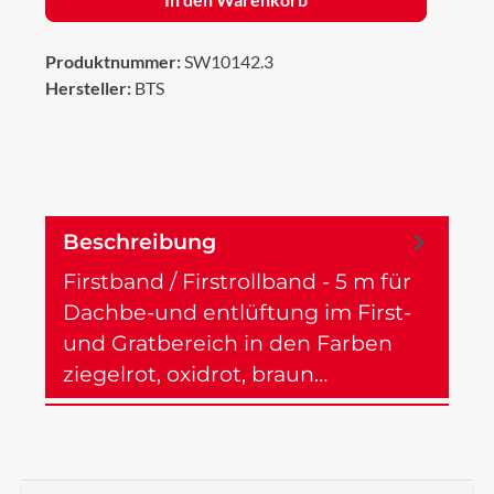
Produktnummer:
SW10142.3
Hersteller:
BTS
Beschreibung
Firstband / Firstrollband - 5 m für
Dachbe-und entlüftung im First-
und Gratbereich in den Farben
ziegelrot, oxidrot, braun…
Mehr