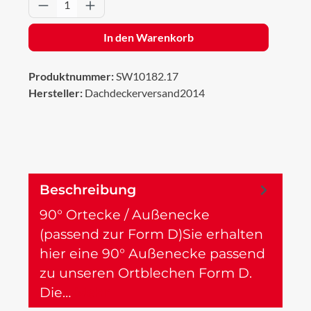
Produkt Anzahl: Gib den gewünschten Wert 
In den Warenkorb
Produktnummer:
SW10182.17
Hersteller:
Dachdeckerversand2014
Beschreibung
90° Ortecke / Außenecke
(passend zur Form D)Sie erhalten
hier eine 90° Außenecke passend
zu unseren Ortblechen Form D.
Die…
Mehr