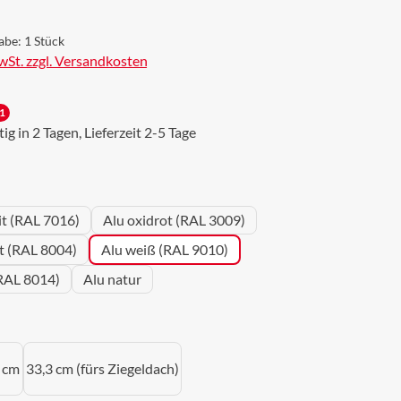
abe:
1 Stück
MwSt. zzgl. Versandkosten
1
g in 2 Tagen, Lieferzeit 2-5 Tage
wählen
it (RAL 7016)
Alu oxidrot (RAL 3009)
ot (RAL 8004)
Alu weiß (RAL 9010)
RAL 8014)
Alu natur
uswählen
 cm
33,3 cm (fürs Ziegeldach)