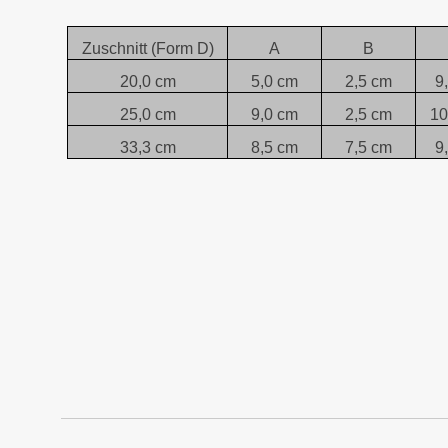
Zuschnitt (Form D)
A
B
20,0 cm
5,0 cm
2,5 cm
9
25,0 cm
9,0 cm
2,5 cm
10
33,3 cm
8,5 cm
7,5 cm
9