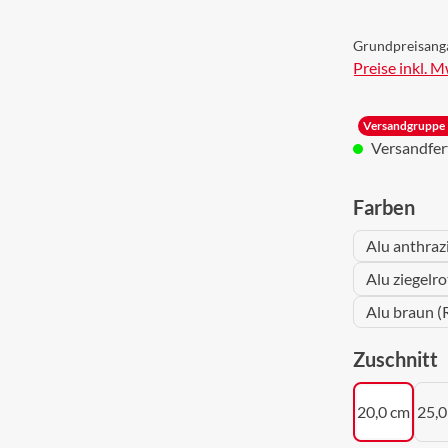
Grundpreisang
Preise inkl. 
Versandgruppe 
Versandferti
aus
Farben
Alu anthraz
Alu ziegelr
Alu braun (
a
Zuschnitt
20,0 cm
25,0