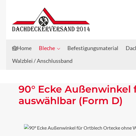
Zum Hauptinhalt springen
Zur Suche springen
Home
Bleche
Befestigungsmaterial
Dach
Walzblei / Anschlussband
90° Ecke Außenwinkel f
auswählbar (Form D)
Bildergalerie überspringen