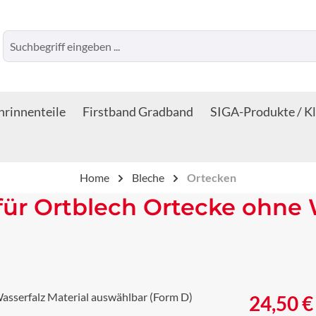
rinnenteile
Firstband Gradband
SIGA-Produkte / K
Home
Bleche
Ortecken
ür Ortblech Ortecke ohne W
Regulärer Prei
24,50 €