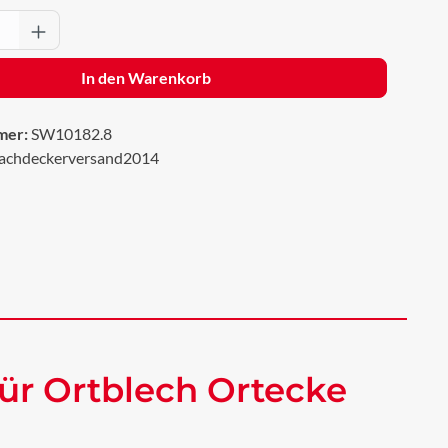
Anzahl: Gib den gewünschten Wert ein oder 
In den Warenkorb
mer:
SW10182.8
achdeckerversand2014
ür Ortblech Ortecke