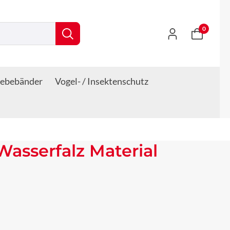
0
lebebänder
Vogel- / Insektenschutz
asserfalz Material
s: