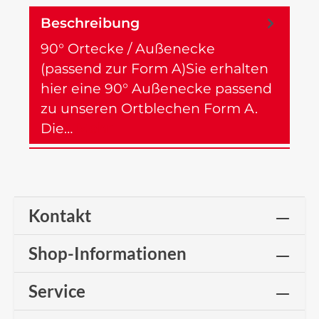
Beschreibung
90° Ortecke / Außenecke
(passend zur Form A)Sie erhalten
hier eine 90° Außenecke passend
zu unseren Ortblechen Form A.
Die…
Mehr
Kontakt
Shop-Informationen
Service