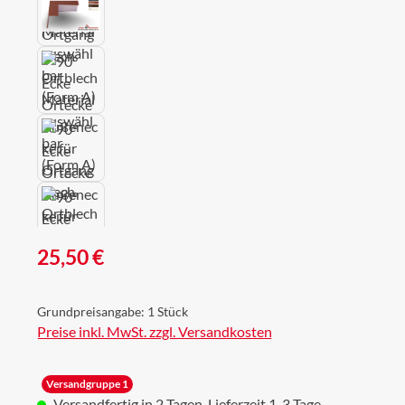
Regulärer Preis:
25,50 €
Grundpreisangabe:
1 Stück
Preise inkl. MwSt. zzgl. Versandkosten
Versandgruppe 1
Versandfertig in 2 Tagen, Lieferzeit 1-3 Tage