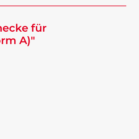
ecke für
orm A)"