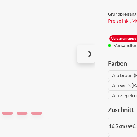
Grundpreisang
Preise inkl. 
Versandgruppe 
Versandferti
aus
Farben
Alu braun (
Alu weiß (R
Alu ziegelr
a
Zuschnitt
16,5 cm (a=6,