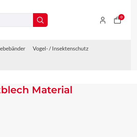
0
lebebänder
Vogel- / Insektenschutz
blech Material
s: