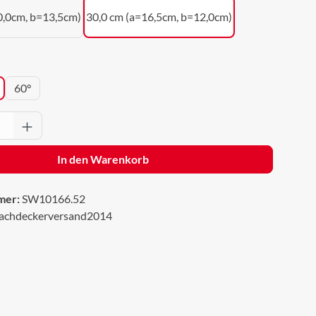
0,0cm, b=13,5cm)
30,0 cm (a=16,5cm, b=12,0cm)
wählen
60°
Anzahl: Gib den gewünschten Wert ein oder 
In den Warenkorb
mer:
SW10166.52
achdeckerversand2014