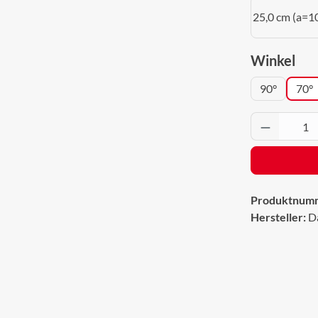
25,0 cm (a=1
aus
Winkel
90°
70°
Produkt 
Produktnum
Hersteller:
D