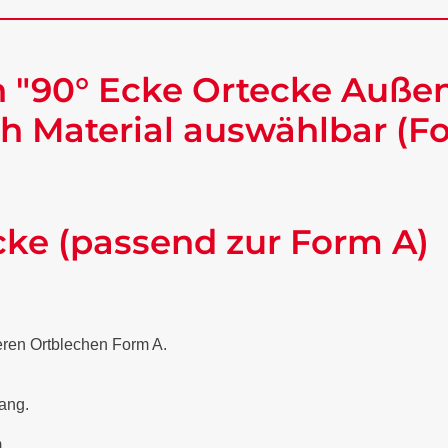
 "90° Ecke Ortecke Außen
h Material auswählbar (F
cke (passend zur Form A)
eren Ortblechen Form A.
lang.
.