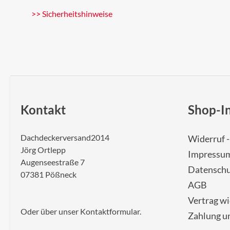
>> Sicherheitshinweise
Kontakt
Shop-I
Dachdeckerversand2014
Widerruf 
Jörg Ortlepp
Impressu
Augenseestraße 7
Datenschu
07381 Pößneck
AGB
Vertrag w
Oder über unser
Kontaktformular
.
Zahlung u