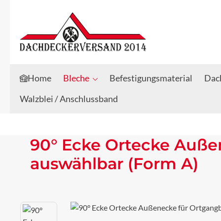
Zum Hauptinhalt springen
Zur Suche springen
Home
Bleche
Befestigungsmaterial
Dach
Walzblei / Anschlussband
90° Ecke Ortecke Außen
auswählbar (Form A)
Bildergalerie überspringen