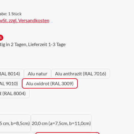
abe:
1 Stück
MwSt. zzgl. Versandkosten
1
g in 2 Tagen, Lieferzeit 1-3 Tage
wählen
RAL 8014)
Alu natur
Alu anthrazit (RAL 7016)
AL 9010)
Alu oxidrot (RAL 3009)
ot (RAL 8004)
uswählen
5 cm, b=8,5cm)
20,0 cm (a=7,5cm, b=11,0cm)