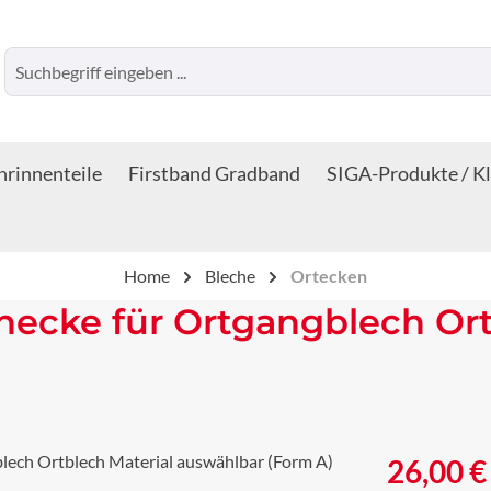
rinnenteile
Firstband Gradband
SIGA-Produkte / K
Home
Bleche
Ortecken
ecke für Ortgangblech Ort
Regulärer Prei
26,00 €