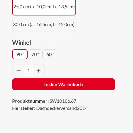
25,0 cm (a=10,0cm, b=13,5cm)
30,0 cm (a=16,5cm, b=12,0cm)
auswählen
Winkel
90°
70°
60°
Produkt Anzahl: Gib den gewünschten Wert 
In den Warenkorb
Produktnummer:
SW10166.67
Hersteller:
Dachdeckerversand2014