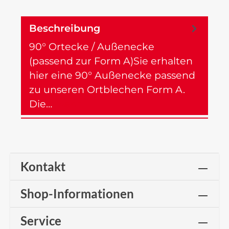
Beschreibung
90° Ortecke / Außenecke
(passend zur Form A)Sie erhalten
hier eine 90° Außenecke passend
zu unseren Ortblechen Form A.
Die…
Mehr
Kontakt
Shop-Informationen
Service