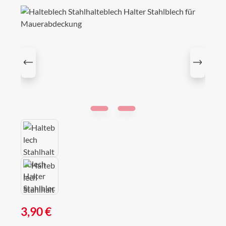
Bildergalerie überspringen
Regulärer Preis:
3,90 €