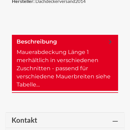
Hersteller:
Dachdeckerversand2014
Beschreibung
Mauerabdeckung Länge 1
merhältlich in verschiedenen
Zuschnitten - passend für
verschiedene Mauerbreiten siehe
Tabelle…
Mehr
Kontakt