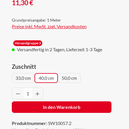
Regulärer Preis:
11,30 €
Grundpreisangabe:
1 Meter
Preise inkl. MwSt. zzgl. Versandkosten
Versandgruppe 3
Versandfertig in 2 Tagen, Lieferzeit 1-3 Tage
auswählen
Zuschnitt
33,0 cm
40,0 cm
50,0 cm
Produkt Anzahl: Gib den gewünschten Wert 
In den Warenkorb
Produktnummer:
SW10057.2