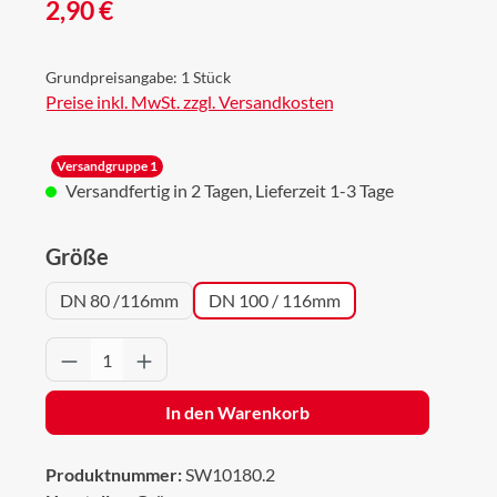
Regulärer Preis:
2,90 €
Grundpreisangabe:
1 Stück
Preise inkl. MwSt. zzgl. Versandkosten
Versandgruppe 1
Versandfertig in 2 Tagen, Lieferzeit 1-3 Tage
auswählen
Größe
DN 80 /116mm
DN 100 / 116mm
Produkt Anzahl: Gib den gewünschten Wert 
In den Warenkorb
Produktnummer:
SW10180.2