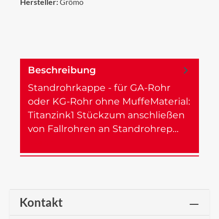
Hersteller:
Grömo
Beschreibung
Standrohrkappe - für GA-Rohr
oder KG-Rohr ohne MuffeMaterial:
Titanzink1 Stückzum anschließen
von Fallrohren an Standrohrep…
Mehr
Kontakt