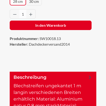
28 cm
30 cm
Produkt Anzahl: Gib den gewünschten Wert 
In den Warenkorb
Produktnummer:
SW10018.13
Hersteller:
Dachdeckerversand2014
Beschreibung
Blechstreifen ungekantet 1 m
langin verschiedenen Breiten
erhältlich Material: Aluminium
natur 0,8 mm starkMaterial:…