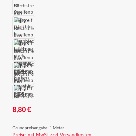
Regulärer Preis:
8,80 €
Grundpreisangabe:
1 Meter
Preise inkl. MwSt. zzgl. Versandkosten