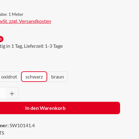
abe:
1 Meter
MwSt. zzgl. Versandkosten
1
g in 1 Tag, Lieferzeit 1-3 Tage
wählen
oxidrot
schwarz
braun
Anzahl: Gib den gewünschten Wert ein oder 
In den Warenkorb
mer:
SW10141.4
TS