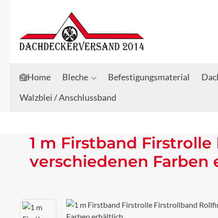
Zum Hauptinhalt springen
Zur Suche springen
Home
Bleche
Befestigungsmaterial
Dach
Walzblei / Anschlussband
1 m Firstband Firstrolle
verschiedenen Farben e
Bildergalerie überspringen