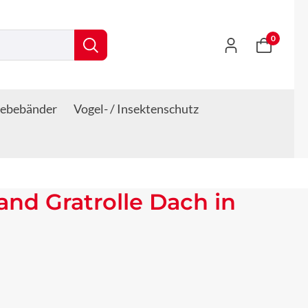
0
lebebänder
Vogel- / Insektenschutz
band Gratrolle Dach in
s: