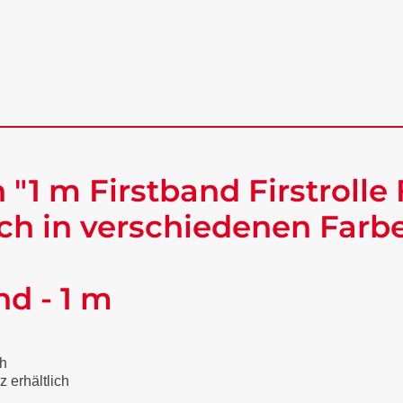
1 m Firstband Firstrolle F
ch in verschiedenen Farbe
nd - 1 m
ch
z erhältlich