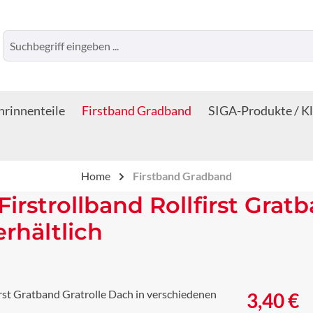
rinnenteile
Firstband Gradband
SIGA-Produkte / K
Home
Firstband Gradband
 Firstrollband Rollfirst Grat
rhältlich
Regulärer Prei
3,40 €