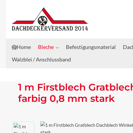
Zum Hauptinhalt springen
Zur Suche springen
Home
Bleche
Befestigungsmaterial
Dach
Walzblei / Anschlussband
1 m Firstblech Gratbl
farbig 0,8 mm stark
Bildergalerie überspringen