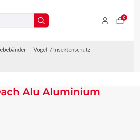
0
lebebänder
Vogel- / Insektenschutz
 Dach Alu Aluminium
s: