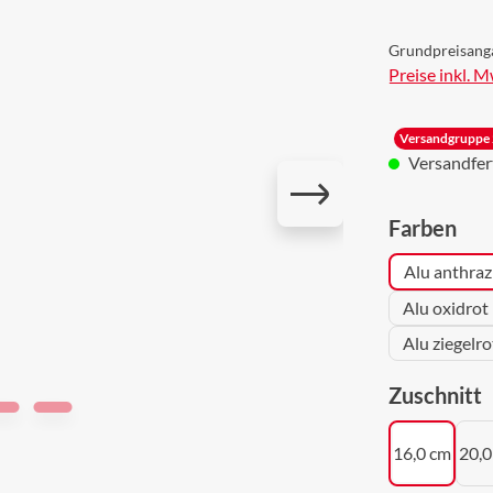
Grundpreisang
Preise inkl. 
Versandgruppe 
Versandferti
aus
Farben
Alu anthraz
Alu oxidrot
Alu ziegelr
a
Zuschnitt
16,0 cm
20,0