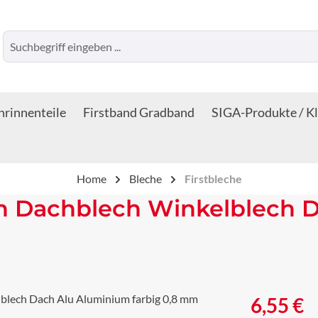
rinnenteile
Firstband Gradband
SIGA-Produkte / K
Home
Bleche
Firstbleche
ech Dachblech Winkelblech
Regulärer Prei
6,55 €