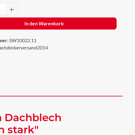
Anzahl: Gib den gewünschten Wert ein oder 
In den Warenkorb
mer:
SW10022.11
achdeckerversand2014
h Dachblech
 stark"