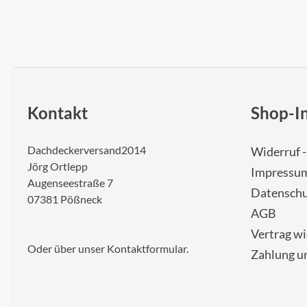
Kontakt
Shop-I
Dachdeckerversand2014
Widerruf 
Jörg Ortlepp
Impressu
Augenseestraße 7
Datenschu
07381 Pößneck
AGB
Vertrag w
Oder über unser
Kontaktformular
.
Zahlung u