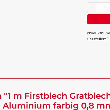
Produkt 
Produktnum
Hersteller:
D
 "1 m Firstblech Gratblec
 Aluminium farbig 0,8 mm