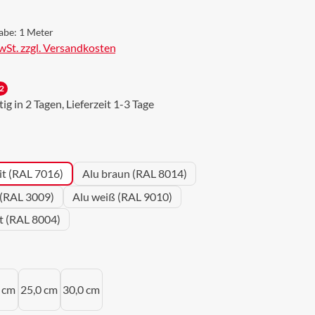
abe:
1 Meter
MwSt. zzgl. Versandkosten
2
g in 2 Tagen, Lieferzeit 1-3 Tage
wählen
it (RAL 7016)
Alu braun (RAL 8014)
 (RAL 3009)
Alu weiß (RAL 9010)
ot (RAL 8004)
uswählen
 cm
25,0 cm
30,0 cm