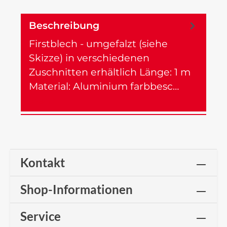
Beschreibung
Firstblech - umgefalzt (siehe
Skizze) in verschiedenen
Zuschnitten erhältlich Länge: 1 m
Material: Aluminium farbbesc…
Mehr
Kontakt
Shop-Informationen
Service