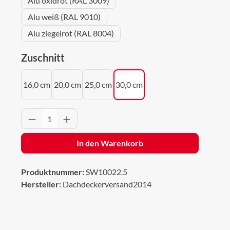
Alu oxidrot (RAL 3009)
Alu weiß (RAL 9010)
Alu ziegelrot (RAL 8004)
auswählen
Zuschnitt
16,0 cm
20,0 cm
25,0 cm
30,0 cm
Produkt Anzahl: Gib den gewünschten Wert 
In den Warenkorb
Produktnummer:
SW10022.5
Hersteller:
Dachdeckerversand2014