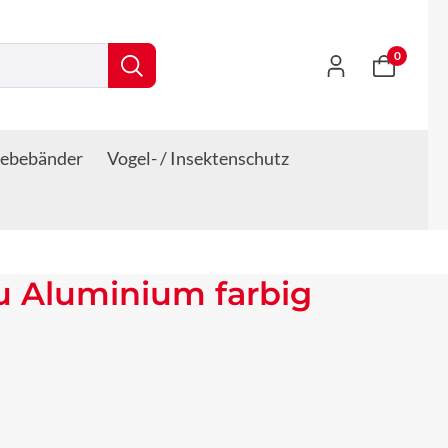
0
lebebänder
Vogel- / Insektenschutz
u Aluminium farbig
s: