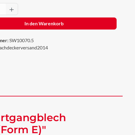
Anzahl: Gib den gewünschten Wert ein oder 
In den Warenkorb
mer:
SW10070.5
achdeckerversand2014
Ortgangblech
(Form E)"