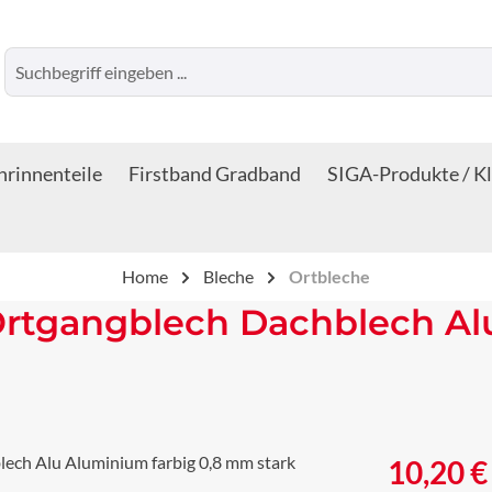
rinnenteile
Firstband Gradband
SIGA-Produkte / K
Home
Bleche
Ortbleche
Ortgangblech Dachblech Al
Regulärer Prei
10,20 €