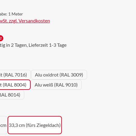
abe:
1 Meter
MwSt. zzgl. Versandkosten
2
g in 2 Tagen, Lieferzeit 1-3 Tage
wählen
it (RAL 7016)
Alu oxidrot (RAL 3009)
ot (RAL 8004)
Alu weiß (RAL 9010)
RAL 8014)
uswählen
 cm
33,3 cm (fürs Ziegeldach)