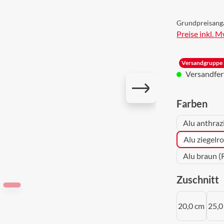
Grundpreisang
Preise inkl. 
Versandgruppe 
Versandferti
aus
Farben
Alu anthraz
Alu ziegelr
Alu braun (
a
Zuschnitt
20,0 cm
25,0