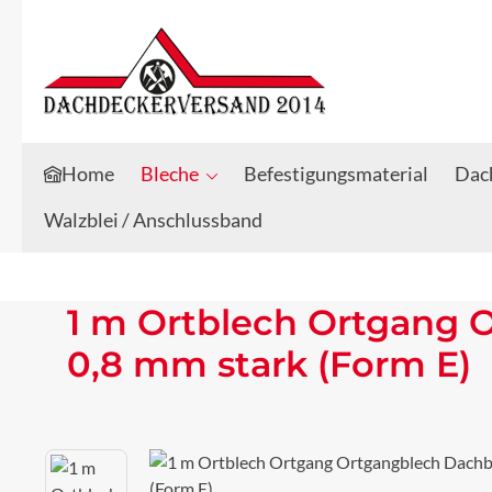
Zum Hauptinhalt springen
Zur Suche springen
Home
Bleche
Befestigungsmaterial
Dach
Walzblei / Anschlussband
1 m Ortblech Ortgang 
0,8 mm stark (Form E)
Bildergalerie überspringen