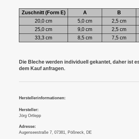
Zuschnitt (Form E)
A
B
20,0 cm
5,0 cm
2,5 cm
25,0 cm
9,0 cm
2,5 cm
33,3 cm
8,5 cm
7,5 cm
Die Bleche werden individuell gekantet, daher ist 
dem Kauf anfragen.
Herstellerinformationen:
Hersteller:
Jörg Ortlepp
Adresse:
Augenseestraße 7, 07381, Pößneck, DE