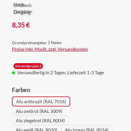
Regulärer Preis:
8,35 €
Grundpreisangabe:
1 Meter
Preise inkl. MwSt. zzgl. Versandkosten
Versandgruppe 2
Versandfertig in 2 Tagen, Lieferzeit 1-3 Tage
auswählen
Farben
Alu anthrazit (RAL 7016)
Alu oxidrot (RAL 3009)
Alu ziegelrot (RAL 8004)
Alu weiß (RAL 9010)
Alu braun (RAL 8014)