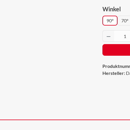
aus
Winkel
90°
70°
Produkt 
Produktnum
Hersteller:
D