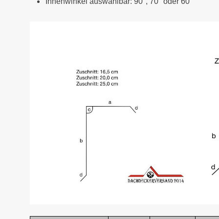
Innenwinkel auswählbar: 90°, 70° oder 60°