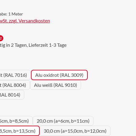
abe:
1 Meter
MwSt. zzgl. Versandkosten
2
g in 2 Tagen, Lieferzeit 1-3 Tage
wählen
it (RAL 7016)
Alu oxidrot (RAL 3009)
ot (RAL 8004)
Alu weiß (RAL 9010)
RAL 8014)
uswählen
5cm, b=8,5cm)
20,0 cm (a=6cm, b=11cm)
8,5cm, b=13,5cm)
30,0 cm (a=15,0cm, b=12,0cm)