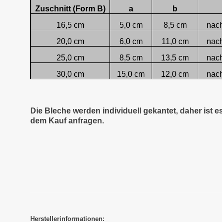
Zuschnitt (Form B)
a
b
16,5 cm
5,0 cm
8,5 cm
nac
20,0 cm
6,0 cm
11,0 cm
nac
25,0 cm
8,5 cm
13,5 cm
nac
30,0 cm
15,0 cm
12,0 cm
nac
Die Bleche werden individuell gekantet, daher ist 
dem Kauf anfragen.
Herstellerinformationen: