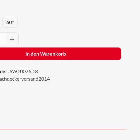
wählen
60°
Anzahl: Gib den gewünschten Wert ein oder 
In den Warenkorb
mer:
SW10076.13
achdeckerversand2014