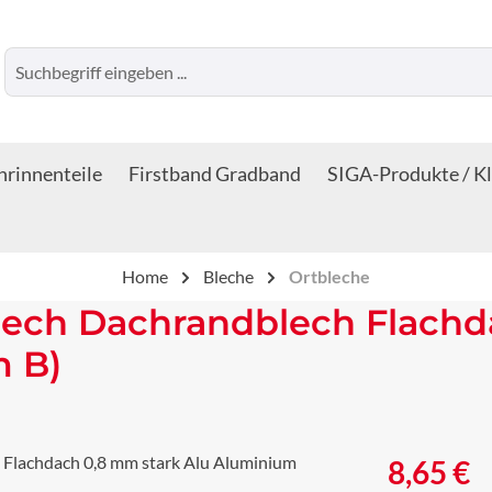
rinnenteile
Firstband Gradband
SIGA-Produkte / K
Home
Bleche
Ortbleche
lech Dachrandblech Flachd
m B)
Regulärer Prei
8,65 €