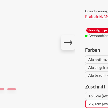
Grundpreisang
Preise inkl. 
Versandgruppe 
Versandferti
aus
Farben
Alu anthraz
Alu ziegelr
Alu braun (
a
Zuschnitt
16,5 cm (a=
25,0 cm (a=