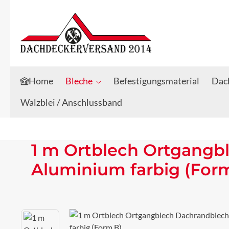
Zum Hauptinhalt springen
Zur Suche springen
Home
Bleche
Befestigungsmaterial
Dach
Walzblei / Anschlussband
1 m Ortblech Ortgangb
Aluminium farbig (For
Bildergalerie überspringen