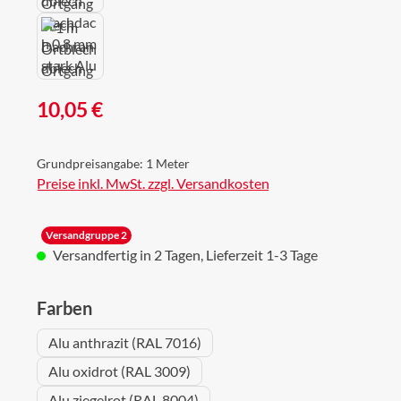
Regulärer Preis:
10,05 €
Grundpreisangabe:
1 Meter
Preise inkl. MwSt. zzgl. Versandkosten
Versandgruppe 2
Versandfertig in 2 Tagen, Lieferzeit 1-3 Tage
auswählen
Farben
Alu anthrazit (RAL 7016)
Alu oxidrot (RAL 3009)
Alu ziegelrot (RAL 8004)