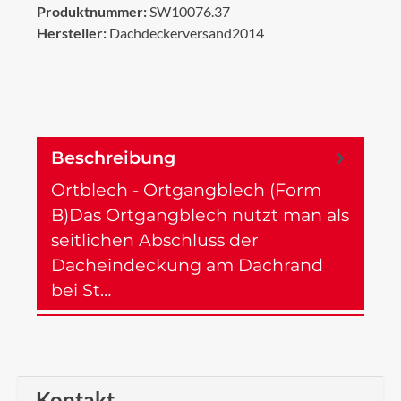
Produktnummer:
SW10076.37
Hersteller:
Dachdeckerversand2014
Beschreibung
Ortblech - Ortgangblech (Form
B)Das Ortgangblech nutzt man als
seitlichen Abschluss der
Dacheindeckung am Dachrand
bei St…
Mehr
Kontakt