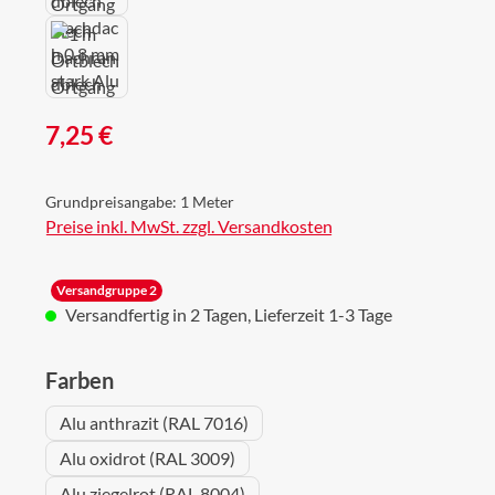
Regulärer Preis:
7,25 €
Grundpreisangabe:
1 Meter
Preise inkl. MwSt. zzgl. Versandkosten
Versandgruppe 2
Versandfertig in 2 Tagen, Lieferzeit 1-3 Tage
auswählen
Farben
Alu anthrazit (RAL 7016)
Alu oxidrot (RAL 3009)
Alu ziegelrot (RAL 8004)