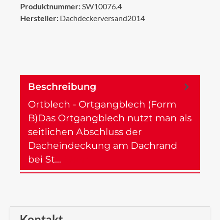
Produktnummer:
SW10076.4
Hersteller:
Dachdeckerversand2014
Beschreibung
Ortblech - Ortgangblech (Form
B)Das Ortgangblech nutzt man als
seitlichen Abschluss der
Dacheindeckung am Dachrand
bei St…
Mehr
Kontakt