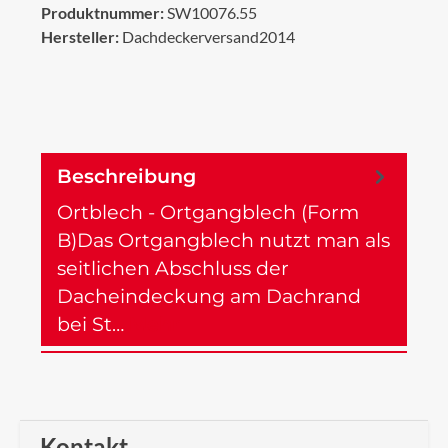
Produktnummer:
SW10076.55
Hersteller:
Dachdeckerversand2014
Beschreibung
Ortblech - Ortgangblech (Form
B)Das Ortgangblech nutzt man als
seitlichen Abschluss der
Dacheindeckung am Dachrand
bei St…
Mehr
Kontakt