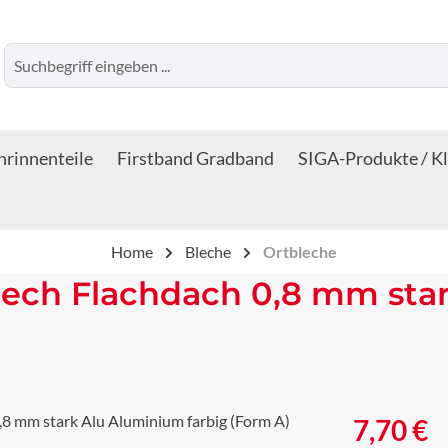
rinnenteile
Firstband Gradband
SIGA-Produkte / K
Home
Bleche
Ortbleche
lech Flachdach 0,8 mm sta
Regulärer Prei
7,70 €