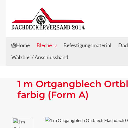
Zum Hauptinhalt springen
Zur Suche springen
Home
Bleche
Befestigungsmaterial
Dach
Walzblei / Anschlussband
1 m Ortgangblech Ortb
farbig (Form A)
Bildergalerie überspringen