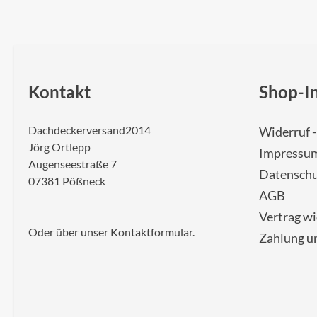
Kontakt
Shop-I
Dachdeckerversand2014
Widerruf 
Jörg Ortlepp
Impressu
Augenseestraße 7
Datenschu
07381 Pößneck
AGB
Vertrag w
Oder über unser
Kontaktformular
.
Zahlung u