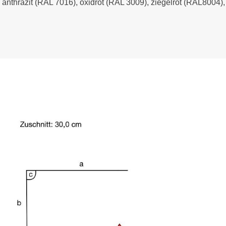
- anthrazit (RAL 7016), oxidrot (RAL 3009), ziegelrot (RAL8004