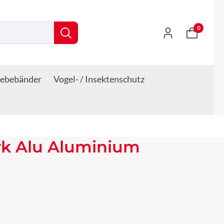
0
lebebänder
Vogel- / Insektenschutz
rk Alu Aluminium
s: