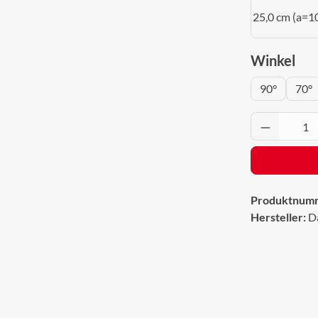
25,0 cm (a=1
aus
Winkel
90°
70°
Produkt 
Produktnum
Hersteller:
D