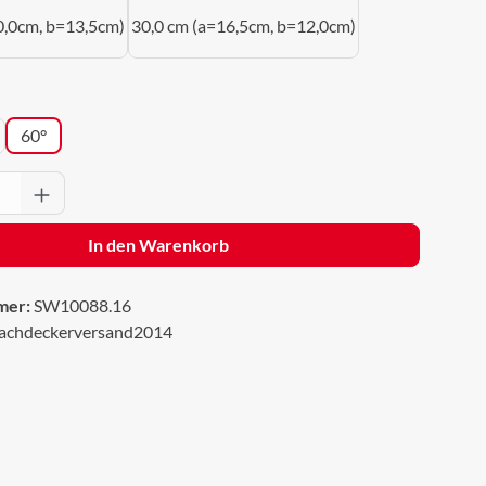
0,0cm, b=13,5cm)
30,0 cm (a=16,5cm, b=12,0cm)
wählen
60°
Anzahl: Gib den gewünschten Wert ein oder 
In den Warenkorb
mer:
SW10088.16
achdeckerversand2014