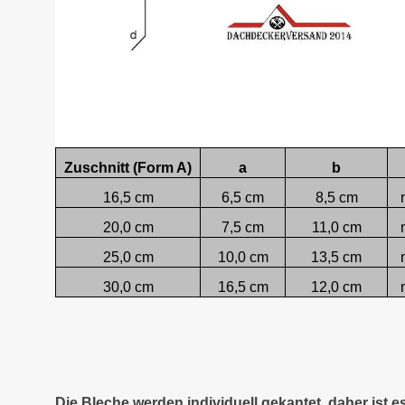
Zuschnitt (Form A)
a
b
16,5 cm
6,5 cm
8,5 cm
20,0 cm
7,5 cm
11,0 cm
25,0 cm
10,0 cm
13,5 cm
30,0 cm
16,5 cm
12,0 cm
Die Bleche werden individuell gekantet, daher ist 