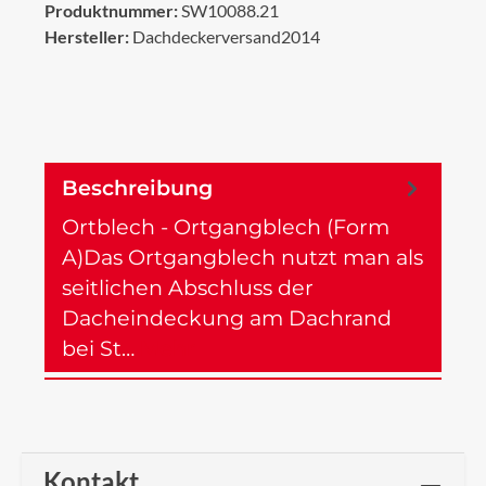
Produktnummer:
SW10088.21
Hersteller:
Dachdeckerversand2014
Beschreibung
Ortblech - Ortgangblech (Form
A)Das Ortgangblech nutzt man als
seitlichen Abschluss der
Dacheindeckung am Dachrand
bei St…
Mehr
Kontakt